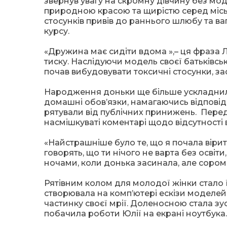
звернув увагу на скромну дівчину без мод
природною красою та щирістю серед міс
стосунків привів до раннього шлюбу та ва
курсу.
«Дружина має сидіти вдома »,– ця фраза 
тиску. Наслідуючи модель своєї батьківсь
почав вибудовувати токсичні стосунки, з
Народження доньки ще більше ускладнило
домашні обов’язки, намагаючись відповід
рятували від публічних принижень. Перед 
насмішкуваті коментарі щодо відсутності 
«Найстрашніше було те, що я почала вірити 
говорять, що ти нічого не варта без освіт
ночами, коли донька засинала, але сороми
Рятівним колом для молодої жінки стало ї
створювала на комп’ютері ескізи моделей
частинку своєї мрії. Доленосною стала з
побачила роботи Юлії на екрані ноутбука.