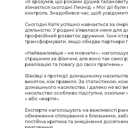
«Я зрозумів, що роками душив талановиту 
зізнається сьогодні Леонід. « Мої дії бул
контроль. Знадобився час, щоб усвідомити
Сьогодні Катя успішно навчається за омр
діяльністю. У родині з’явилася няня для 
професійний розвиток дружини. Їхня істо
трансформувати, якщо обидва партнери го
«Найважливіше – не мовчати»,– наголошує
страшним за фізичне, але воно так само р
реалізацію та повагу до своїх прагнень.»
Фахівці з протидії домашньому насильств
виняток, ніж правило. За статистикою, ко
домашнього насильства, і далеко не всі 
насильство особливо підступне, оскільки ч
» або «жарти».
Експерти наголошують на важливості ранн
обмеження спілкування з близькими, забо
постійна критика та знецінення досягнень
реагування.