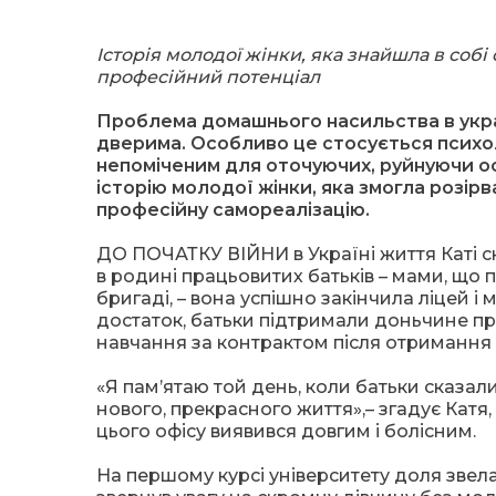
Історія молодої жінки, яка знайшла в соб
професійний потенціал
Проблема домашнього насильства в укра
дверима. Особливо це стосується психо
непоміченим для оточуючих, руйнуючи о
історію молодої жінки, яка змогла розір
професійну самореалізацію.
ДО ПОЧАТКУ ВІЙНИ в Україні життя Каті ск
в родині працьовитих батьків – мами, що 
бригаді, – вона успішно закінчила ліцей
достаток, батьки підтримали доньчине пр
навчання за контрактом після отримання 
«Я пам’ятаю той день, коли батьки сказа
нового, прекрасного життя»,– згадує Катя,
цього офісу виявився довгим і болісним.
На першому курсі університету доля звела