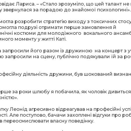
повідає Лариса. – «Стало зрозуміло, що цей талант н
у звернулася за порадою до знайомої психологині».
огла розробити стратегію виходу з токсичних стосу
помогла подрузі отримати перше замовлення й
енічні костюми для молодіжного вокального ансам
ого моменту у житті Каті.
а запросили його разом із дружиною на концерт з 
ю запросили на сцену, публічно подякували їй за ро
рофесійну діяльність дружини, був шокований визнан
«Уперше за роки шлюбу я побачила, як чоловік дивиться
ністю».
тку Леонід агресивно відреагував на професійні усп
ті. Але поступово, бачачи захоплені відгуки про ро
чав переосмислювати власну поведінку.