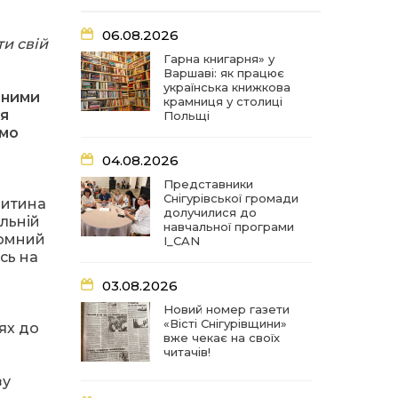
05 сер
06.08.2026
ти свій
09:02
Представники
Снігурівської громади
Гарна книгарня» у
04 сер
долучилися до
Варшаві: як працює
навчальної програми
українська книжкова
еними
I_CAN
крамниця у столиці
ся
Польщі
імо
07:35
Новий номер газети
04.08.2026
«Вісті Снігурівщини» вже
03 сер
чекає на своїх читачів!
Представники
Снігурівської громади
дитина
долучилися до
07:31
Турбота, що долає
ельній
навчальної програми
відстані: Снігурівська
03 сер
ромний
I_CAN
громада поповнила
сь на
автопарк соціальних
послуг
03.08.2026
м
Новий номер газети
07:27
Удар по крамниці: на
«Вісті Снігурівщини»
лях до
Снігурівщині російський
03 сер
вже чекає на своїх
дрон поранив двох
читачів!
мирних жителів
зу