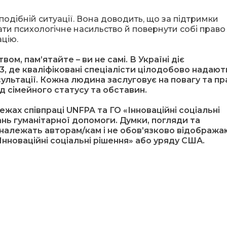
в подібній ситуації. Вона доводить, що за підтримки
ти психологічне насильство й повернути собі право
цію.
м, пам’ятайте – ви не самі. В Україні діє
23, де кваліфіковані спеціалісти цілодобово надают
ультації. Кожна людина заслуговує на повагу та пр
ід сімейного статусу та обставин.
ежах співпраці
UNFPA та ГО «Інноваційні соціальні
ань гуманітарної допомоги. Думки, погляди та
 належать авторам/кам і не обов’язково відобража
Інноваційні соціальні рішення» або уряду США.