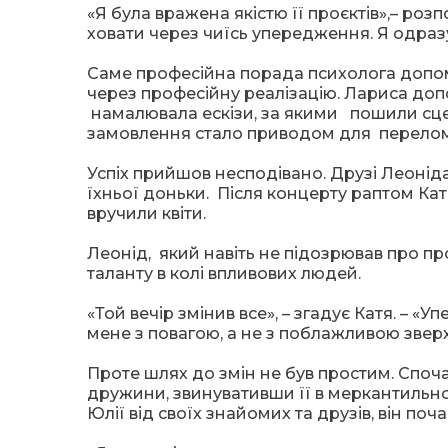
«Я була вражена якістю її проєктів»,– роз
ховати через чиїсь упередження. Я одраз
Саме професійна порада психолога допом
через професійну реалізацію. Лариса до
намалювала ескізи, за якими пошили сц
замовлення стало приводом для переломн
Успіх прийшов несподівано. Друзі Леонід
їхньої доньки. Після концерту раптом Кат
вручили квіти.
Леонід, який навіть не підозрював про п
таланту в колі впливових людей.
«Той вечір змінив все», – згадує Катя. – 
мене з повагою, а не з поблажливою зверх
Проте шлях до змін не був простим. Споча
дружини, звинувативши її в меркантильнос
Юлії від своїх знайомих та друзів, він по