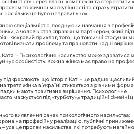
особистість через власні комплекси та стереотипи »
и проявом токсичної маскулінності та страху втратити
, наскільки це було неправильно».
іяною спеціальністю, поєднуючи навчання з профес
доньки, а чоловік став справжнім партнером, який пі
рія – яскравий приклад того, що токсичні стосунки 
тові визнати проблему та працювати над її виріше
 Катя. – П«сихологічне насильство може здаватися
уйнує особистість. Кожна жінка має право на профе
у підкреслюють, що історія Каті – це радше щасливи
жна третя жінка в Україні стикається з різними форм
випадки мають позитивне вирішення. Психологічне
асто маскується під «турботу»,« традиційні сімейні ц
ього виявлення ознак психологічного насильства:
рона на професійну реалізацію, публічні приниженн
 – усе це прояви насильства, які потребують негайн