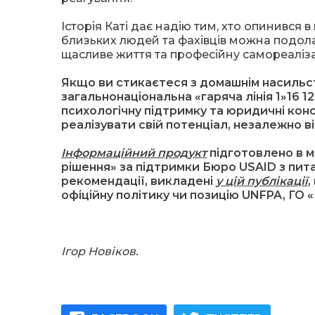
Історія Каті дає надію тим, хто опинився 
близьких людей та фахівців можна подола
щасливе життя та професійну самореаліза
Якщо ви стикаєтеся з домашнім насильство
загальнонаціональна «гаряча лінія 1»16 1
психологічну підтримку та юридичні конс
реалізувати свій потенціал, незалежно в
Інформаційний продукт
підготовлено в м
рішення» за підтримки Бюро
USAID з пит
рекомендації, викладені
у цій публікації
,
офіційну політику чи позицію UNFPA, ГО «
Ігор Новіков.