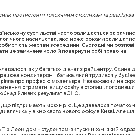
і сили протистояти токсичним стосункам та реалізува
їнському суспільстві часто залишається за зачин
логічного насильства, яке може роками залишати
собистість жертви зсередини. Сьогодні ми розпов
вати це замкнене коло й повернути собі право на
ладалося, як у багатьох дівчат з райцентру. Єдина 
працюва кондитером і батька, який трудився у будів
 і мріяла про професію модельєра. Незважаючи на ск
агнення отримати вищу освіту в столиці, погодивши
обнадійливих результатів ЗНО.
ли, що підтримають мою мрію. Це здавалося початко
 дивлячись у вікно свого нового офісу в Києві. Але ш
 її з Леонідом – студентом-випускником, який одра