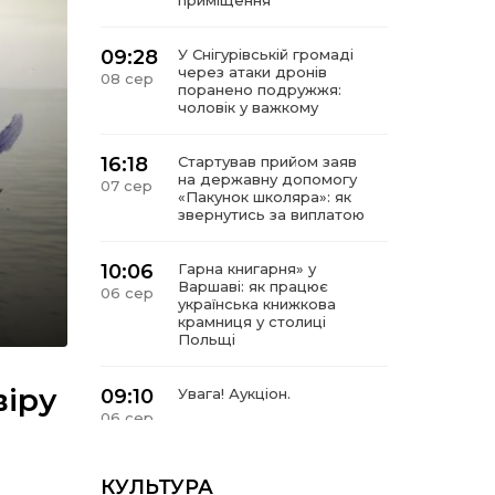
приміщення
09:28
У Снігурівській громаді
через атаки дронів
08 сер
поранено подружжя:
чоловік у важкому
16:18
Стартував прийом заяв
на державну допомогу
07 сер
«Пакунок школяра»: як
звернутись за виплатою
10:06
Гарна книгарня» у
Варшаві: як працює
06 сер
українська книжкова
крамниця у столиці
Польщі
віру
09:10
Увага! Аукціон.
06 сер
11:15
Дотримуйтесь правил
КУЛЬТУРА
пожежної безпеки.