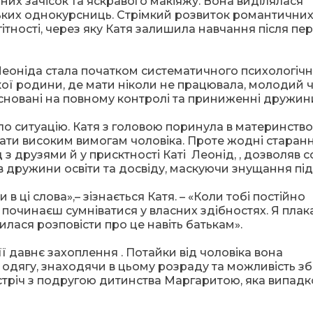
них зачісок та яскравого макіяжу. Вона виділялася
ьких однокурсниць. Стрімкий розвиток романтични
гітності, через яку Катя залишила навчання після пе
Леоніда стала початком систематичного психологіч
кої родини, де мати ніколи не працювала, молодий 
асновані на повному контролі та приниженні дружин
 ситуацію. Катя з головою поринула в материнство
ати високим вимогам чоловіка. Проте жодні старан
з друзями й у присктності Каті Леонід, , дозволяв с
в дружини освіти та досвіду, маскуючи знущання під
в ці слова»,– зізнається Катя. – «Коли тобі постійно
и, починаєш сумніватися у власних здібностях. Я плак
лася розповісти про це навіть батькам».
ї давнє захоплення . Потайки від чоловіка вона
 одягу, знаходячи в цьому розраду та можливість з
устріч з подругою дитинства Маргаритою, яка випад