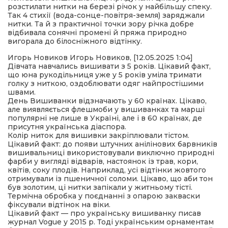
розстилати нитки на березі річок у найбільшу спеку.
Так 4 стихії (вода-сонце-повітря-земля) заряджали
нитки. Та й з практичної точки зору річка добре
відбивала сонячні промені й пряжа природно
вигорала до білосніжного відтінку.
Игорь Новиков Игорь Новиков, [12.05.2025 1:04]
Дівчата навчались вишивати з 5 років. Цікавий факт,
що юна рукодільниця уже у 5 років уміла тримати
голку з ниткою, оздоблювати одяг найпростішими
швами.
День Вишиванки відзначають у 60 країнах. Цікаво,
але виявляється флешмоби у вишиванках та марші
популярні не лише в Україні, але і в 60 країнах, де
присутня українська діаспора.
Колір ниток для вишивки закріплювали тістом.
Цікавий факт: до появи штучних анілінових барвників
вишивальниці використовували виключно природні
фарби у вигляді відварів, настоянок із трав, кори,
квітів, соку плодів. Наприклад, усі відтінки жовтого
отримували із пшеничної соломи. Цікаво, що аби тон
був золотим, ці нитки запікали у житньому тісті.
Термічна обробка у поєднанні з опарою закваски
фіксували відтінок на віки.
Цікавий факт — про українську вишиванку писав
журнал Vogue у 2015 р. Тоді українським орнаментам