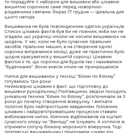
то порадуйте її набором для вишивки або цікавою
вишитою сорочкою саме перед новорічно-
різдвяними святами. Якраз 17 грудня — ідеальна для
цього нагода.
Вишиванка не була повсякденним одягом українців.
Список цікавих фактів був би не повним, якби ми не
згадали, що українці ніколи не носили вишиванок на
щодень. У час, коли не було сучасних пральних
засобів, пральних машин, а на створення однієї
сорочки витрачалися місяці, дуже не практично було
щодня красуватися у вишитій сорочці. Цікавим
фактом є те, що сорочки для буднів так і називалися
“буденками”. Вони зовсім нічим не прикрашалися.
Нитки для вишиванок у техніці “білим по білому”
готувались три роки
Неймовірно цікавим є факт, що підготовку до
вишивки рукодільниці Полтавщини, звідки походить
унікальна техніка “білим по білому”, розпочинали за 3
роки до початку створення візерунку. І виткати
полотно було найпростішим завданням. Головним,
цікавим і найдовготривалішим процесом ставало
вибілювання ниток. Хімічних відбілювачів на кшталт
сучасного хлору чи “Ванішу” не існувало. А хотілося ж
отримати сліпучу білизну морозного візерунка. Тоді
полтавські вишивальниці придумали цікаву річ: