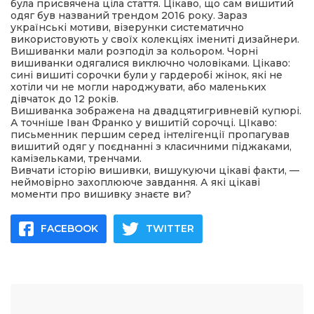
була присвячена ціла стаття. Цікаво, що сам вишитий
одяг був названий трендом 2016 року. Зараз
українські мотиви, візерунки систематично
використовують у своїх колекціях імениті дизайнери.
Вишиванки мали розподіл за кольором. Чорні
вишиванки одягалися виключно чоловіками. Цікаво:
сині вишиті сорочки були у гардеробі жінок, які не
хотіли чи не могли народжувати, або маленьких
дівчаток до 12 років.
Вишиванка зображена на двадцятигривневій купюрі.
А точніше Іван Франко у вишитій сорочці. ЦІкаво:
письменник першим серед інтелігенції пропагував
вишитий одяг у поєднанні з класичними піджаками,
камізельками, тренчами.
Вивчати історію вишивки, вишукуючи цікаві факти, —
неймовірно захоплююче завдання. А які цікаві
моменти про вишивку знаєте ви?
FACEBOOK
TWITTER