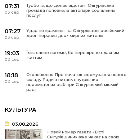
07:31
Турбота, що долає відстані: Снігурівська
громада поповнила автопарк соціальних
03 сер
послуг
07:27
Удар по крамниці: на Снігурівщині російський
дрон поранив двох мирних жителів
03 сер
19:03
Їхнє слово вагоме, бо перевірене власним
життям
02 сер
18:18
Оголошення Про початок формування нового
складу Ради з питань внутрішньо
02 сер
переміщених осіб при Снігурівській міській
раді
11:13
Неповнолітні за кермом: у Снігурівській
КУЛЬТУРА
громаді провели профілактичний рейд
01 сер
03.08.2026
18:08
Представниця Снігурівської громади взяла
участь у всеукраїнському форумі молодіжних
Новий номер газети «Вісті
31 лип
рад
Снігурівщини» вже чекає на своїх