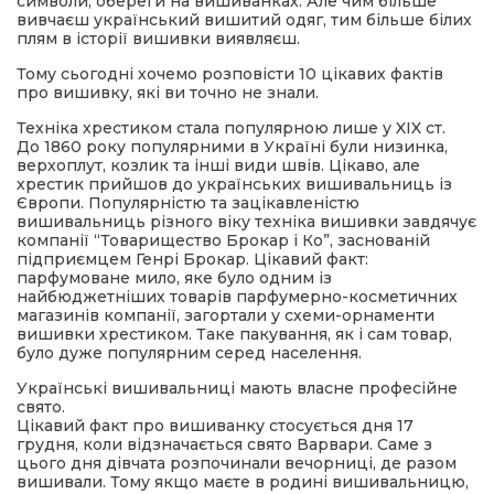
символи, обереги на вишиванках. Але чим більше
вивчаєш український вишитий одяг, тим більше білих
плям в історії вишивки виявляєш.
Тому сьогодні хочемо розповісти 10 цікавих фактів
про вишивку, які ви точно не знали.
Техніка хрестиком стала популярною лише у XIX ст.
До 1860 року популярними в Україні були низинка,
верхоплут, козлик та інші види швів. Цікаво, але
хрестик прийшов до українських вишивальниць із
Європи. Популярністю та зацікавленістю
вишивальниць різного віку техніка вишивки завдячує
компанії “Товарищество Брокар і Ко”, заснованій
підприємцем Генрі Брокар. Цікавий факт:
парфумоване мило, яке було одним із
найбюджетніших товарів парфумерно-косметичних
магазинів компанії, загортали у схеми-орнаменти
вишивки хрестиком. Таке пакування, як і сам товар,
було дуже популярним серед населення.
Українські вишивальниці мають власне професійне
свято.
Цікавий факт про вишиванку стосується дня 17
грудня, коли відзначається свято Варвари. Саме з
цього дня дівчата розпочинали вечорниці, де разом
вишивали. Тому якщо маєте в родині вишивальницю,