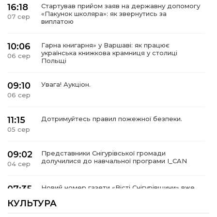
16:18
Стартував прийом заяв на державну допомогу
«Пакунок школяра»: як звернутись за
07 сер
виплатою
10:06
Гарна книгарня» у Варшаві: як працює
українська книжкова крамниця у столиці
06 сер
Польщі
09:10
Увага! Аукціон.
06 сер
11:15
Дотримуйтесь правил пожежної безпеки.
05 сер
09:02
Представники Снігурівської громади
долучилися до навчальної програми I_CAN
04 сер
07:35
Новий номер газети «Вісті Снігурівщини» вже
чекає на своїх читачів!
03 сер
КУЛЬТУРА