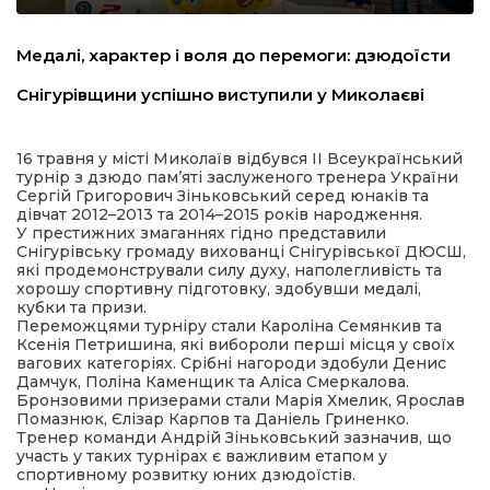
льство
Медалі, характер і воля до перемоги: дзюдоїсти
Снігурівщини успішно виступили у Миколаєві
шення
16 травня у місті Миколаїв відбувся ІІ Всеукраїнський
турнір з дзюдо пам’яті заслуженого тренера України
ційна політика
Сергій Григорович Зіньковський серед юнаків та
дівчат 2012–2013 та 2014–2015 років народження.
У престижних змаганнях гідно представили
Снігурівську громаду вихованці Снігурівської ДЮСШ,
торінки
які продемонстрували силу духу, наполегливість та
хорошу спортивну підготовку, здобувши медалі,
кубки та призи.
Переможцями турніру стали Кароліна Семянкив та
Ксенія Петришина, які вибороли перші місця у своїх
вагових категоріях. Срібні нагороди здобули Денис
Дамчук, Поліна Каменщик та Аліса Смеркалова.
Бронзовими призерами стали Марія Хмелик, Ярослав
Помазнюк, Єлізар Карпов та Даніель Гриненко.
Тренер команди Андрій Зіньковський зазначив, що
участь у таких турнірах є важливим етапом у
спортивному розвитку юних дзюдоїстів.