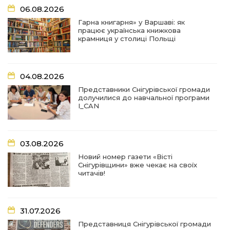
07:31
Турбота, що долає відстані: Снігурівська
06.08.2026
громада поповнила автопарк соціальних
03 сер
послуг
Гарна книгарня» у Варшаві: як
працює українська книжкова
крамниця у столиці Польщі
07:27
Удар по крамниці: на Снігурівщині російський
дрон поранив двох мирних жителів
03 сер
04.08.2026
19:03
Їхнє слово вагоме, бо перевірене власним
Представники Снігурівської громади
життям
02 сер
долучилися до навчальної програми
I_CAN
18:18
Оголошення Про початок формування нового
складу Ради з питань внутрішньо
02 сер
переміщених осіб при Снігурівській міській
03.08.2026
раді
Новий номер газети «Вісті
Снігурівщини» вже чекає на своїх
11:13
Неповнолітні за кермом: у Снігурівській
читачів!
громаді провели профілактичний рейд
01 сер
18:08
Представниця Снігурівської громади взяла
31.07.2026
участь у всеукраїнському форумі молодіжних
31 лип
рад
Представниця Снігурівської громади