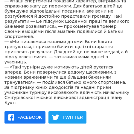
— «Наші спортсмени показали характер, витримку та
справжню жагу до перемоги. Для багатьох дітей це
були дуже відповідальні поєдинки, але вони не
розгубилися й достойно представили громаду. Такі
результати — це підсумок щоденної праці та великого
бажання розвиватися», — прокоментував тренер.
Своїми емоціями після змагань поділилися й батьки
спортсменів.
— «Ми пишаємося нашими дітьми. Вони багато
тренуються, і приємно бачити, що їхні старання
приносять результат. Для дітей це не лише медалі, а й
віра у власні сили», — зазначила мама однієї з
учасниць.
— «Такі турніри дуже мотивують дітей рухатися
вперед. Вони повернулися додому щасливими, з
новими враженнями та ще більшим бажанням
тренуватися», — поділився батько юного спортсмена.
За підтримку юних дзюдоїстів та надані призи
учасникам турніру висловлюють вдячність начальнику
Снігурівської міської військової адміністрації Івану
Кухті.
FACEBOOK
TWITTER