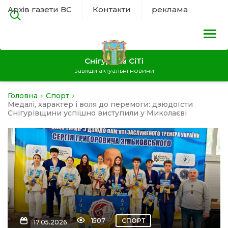
Архів газети ВС
Контакти
реклама
Снігурівка СіТі
завжди актуальні новини
Головна
Спорт
на
Медалі, характер і воля до перемоги: дзюдоїсти
Снігурівщини успішно виступили у Миколаєві
а
нал
ура
1507
СПОРТ
17.05.2026