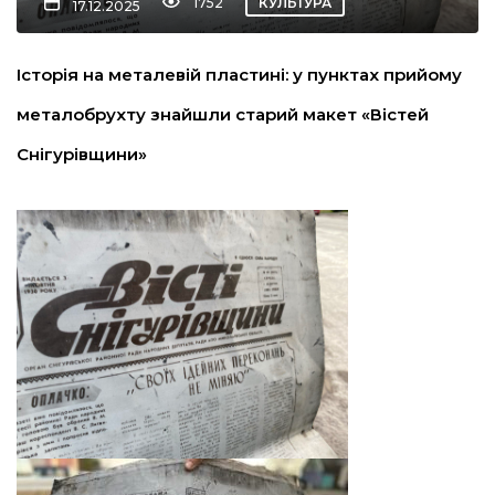
1752
КУЛЬТУРА
17.12.2025
льство
Історія на металевій пластині: у пунктах прийому
металобрухту знайшли старий макет «Вістей
шення
Снігурівщини»
ційна політика
торінки