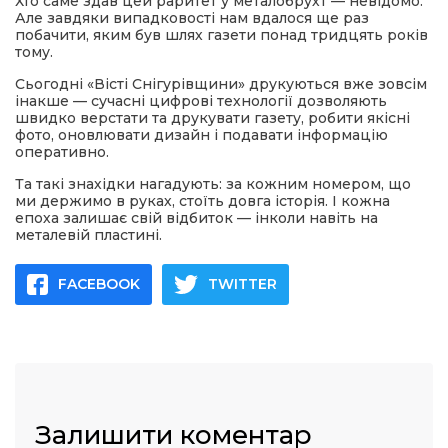
Хто саме здав цей раритет у металобрухт — невідомо.
Але завдяки випадковості нам вдалося ще раз
побачити, яким був шлях газети понад тридцять років
тому.
Сьогодні «Вісті Снігурівщини» друкуються вже зовсім
інакше — сучасні цифрові технології дозволяють
швидко верстати та друкувати газету, робити якісні
фото, оновлювати дизайн і подавати інформацію
оперативно.
Та такі знахідки нагадують: за кожним номером, що
ми держимо в руках, стоїть довга історія. І кожна
епоха залишає свій відбиток — інколи навіть на
металевій пластині.
FACEBOOK
TWITTER
Залишити коментар