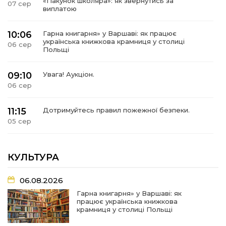
«Пакунок школяра»: як звернутись за
07 сер
виплатою
10:06
Гарна книгарня» у Варшаві: як працює
українська книжкова крамниця у столиці
06 сер
Польщі
09:10
Увага! Аукціон.
06 сер
11:15
Дотримуйтесь правил пожежної безпеки.
05 сер
09:02
Представники Снігурівської громади
долучилися до навчальної програми I_CAN
КУЛЬТУРА
04 сер
06.08.2026
07:35
Новий номер газети «Вісті Снігурівщини» вже
чекає на своїх читачів!
03 сер
Гарна книгарня» у Варшаві: як
працює українська книжкова
крамниця у столиці Польщі
07:31
Турбота, що долає відстані: Снігурівська
громада поповнила автопарк соціальних