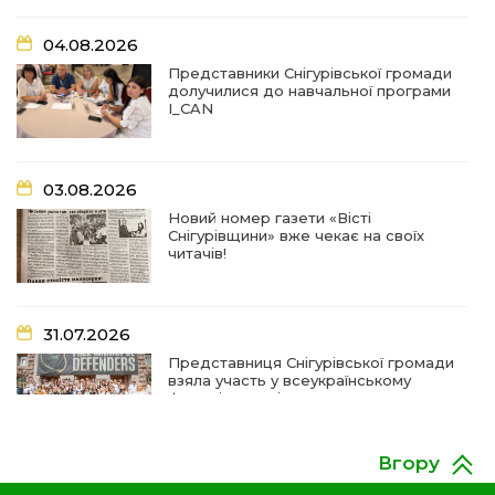
03 сер
послуг
04.08.2026
07:27
Удар по крамниці: на Снігурівщині російський
Представники Снігурівської громади
дрон поранив двох мирних жителів
долучилися до навчальної програми
03 сер
I_CAN
19:03
Їхнє слово вагоме, бо перевірене власним
життям
02 сер
03.08.2026
Новий номер газети «Вісті
18:18
Оголошення Про початок формування нового
Снігурівщини» вже чекає на своїх
складу Ради з питань внутрішньо
02 сер
читачів!
переміщених осіб при Снігурівській міській
раді
31.07.2026
11:13
Неповнолітні за кермом: у Снігурівській
громаді провели профілактичний рейд
01 сер
Представниця Снігурівської громади
взяла участь у всеукраїнському
форумі молодіжних рад
18:08
Представниця Снігурівської громади взяла
участь у всеукраїнському форумі молодіжних
31 лип
рад
Вгору
24.07.2026