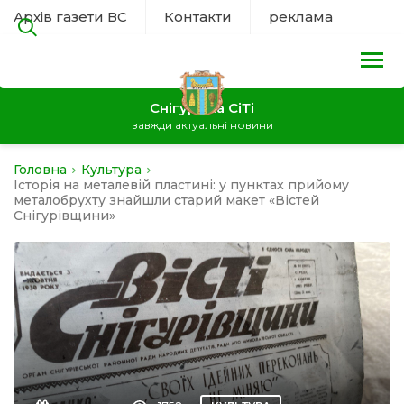
Архів газети ВС
Контакти
реклама
Снігурівка СіТі
завжди актуальні новини
Головна
Культура
на
Історія на металевій пластині: у пунктах прийому
металобрухту знайшли старий макет «Вістей
Снігурівщини»
а
нал
ура