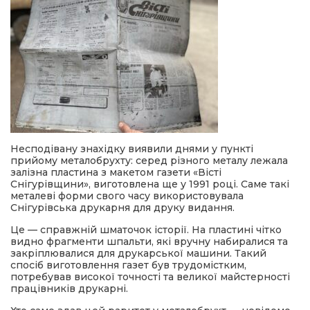
Несподівану знахідку виявили днями у пункті
прийому металобрухту: серед різного металу лежала
залізна пластина з макетом газети «Вісті
Снігурівщини», виготовлена ще у 1991 році. Саме такі
металеві форми свого часу використовувала
Снігурівська друкарня для друку видання.
Це — справжній шматочок історії. На пластині чітко
видно фрагменти шпальти, які вручну набиралися та
закріплювалися для друкарської машини. Такий
спосіб виготовлення газет був трудомістким,
потребував високої точності та великої майстерності
працівників друкарні.