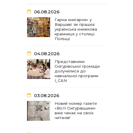
07:27
Удар по крамниці: на
06.08.2026
Снігурівщині російський
03 сер
дрон поранив двох
Гарна книгарня» у
мирних жителів
Варшаві: як працює
українська книжкова
крамниця у столиці
Польщі
19:03
Їхнє слово вагоме, бо
перевірене власним
02 сер
життям
04.08.2026
Представники
18:18
Оголошення Про початок
Снігурівської громади
формування нового
02 сер
долучилися до
складу Ради з питань
навчальної програми
внутрішньо переміщених
I_CAN
осіб при Снігурівській
міській раді
03.08.2026
11:13
Неповнолітні за кермом:
Новий номер газети
у Снігурівській громаді
01 сер
«Вісті Снігурівщини»
провели профілактичний
вже чекає на своїх
рейд
читачів!
18:08
Представниця