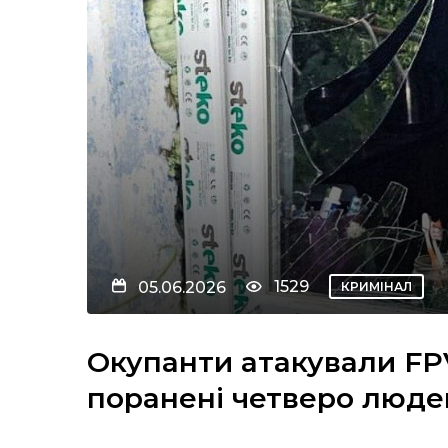
1529
05.06.2026
КРИМІНАЛ
Окупанти атакували FP
поранені четверо люде