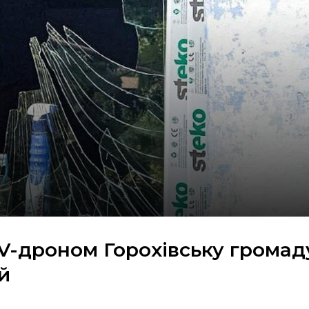
V-дроном Горохівську громад
й