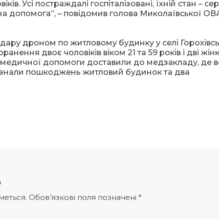
ків. Усі постраждалі госпіталізовані, їхній стан – се
на допомога”, – повідомив голова Миколаївської ОВ
удару дроном по житловому будинку у селі Горохівс
нення двоє чоловіків віком 21 та 59 років і дві жінк
кої медичної допомоги доставили до медзакладу, де 
зазнали пошкоджень житловий будинок та два
р
меться.
Обов’язкові поля позначені
*