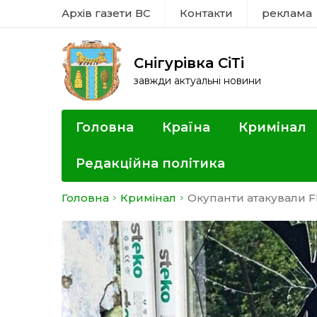
Архів газети ВС
Контакти
реклама
Снігурівка СіТі
завжди актуальні новини
Головна
Країна
Кримінал
Редакційна політика
Головна
Кримінал
Окупанти атакували F