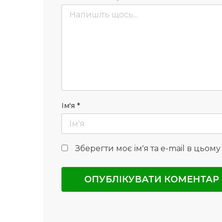
Ім'я
*
Зберегти моє ім'я та e-mail в цьом