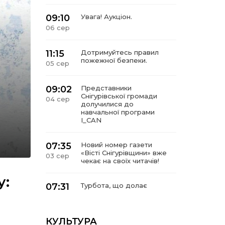
09:10
Увага! Аукціон.
06 сер
11:15
Дотримуйтесь правил
пожежної безпеки.
05 сер
09:02
Представники
Снігурівської громади
04 сер
долучилися до
навчальної програми
I_CAN
07:35
Новий номер газети
«Вісті Снігурівщини» вже
03 сер
чекає на своїх читачів!
у:
07:31
Турбота, що долає
відстані: Снігурівська
03 сер
громада поповнила
автопарк соціальних
послуг
КУЛЬТУРА