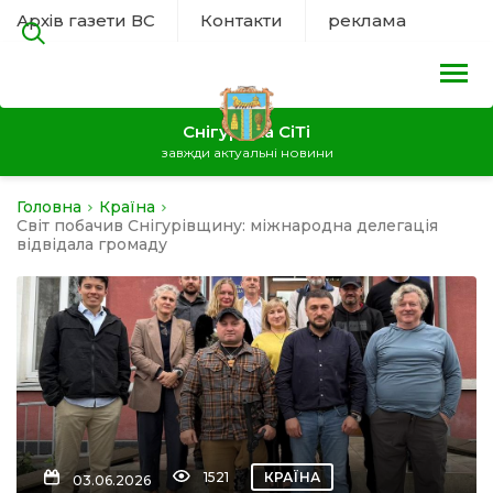
Архів газети ВС
Контакти
реклама
Снігурівка СіТі
завжди актуальні новини
Головна
Країна
на
Світ побачив Снігурівщину: міжнародна делегація
відвідала громаду
а
нал
ура
1521
КРАЇНА
03.06.2026