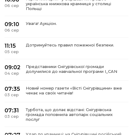
українська книжкова крамниця у столиці
06 сер
Польщі
09:10
Увага! Аукціон.
06 сер
11:15
Дотримуйтесь правил пожежної безпеки.
05 сер
09:02
Представники Снігурівської громади
долучилися до навчальної програми I_CAN
04 сер
07:35
Новий номер газети «Вісті Снігурівщини» вже
чекає на своїх читачів!
03 сер
07:31
Турбота, що долає відстані: Снігурівська
громада поповнила автопарк соціальних
03 сер
послуг
07:27
Удар по крамниці: на Снігурівщині російський