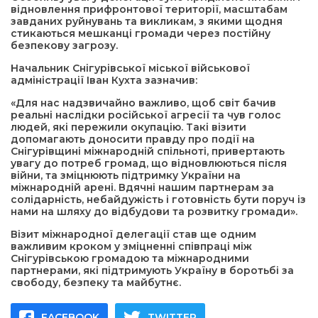
відновлення прифронтової території, масштабам
завданих руйнувань та викликам, з якими щодня
стикаються мешканці громади через постійну
безпекову загрозу.
Начальник Снігурівської міської військової
адміністрації Іван Кухта зазначив:
«Для нас надзвичайно важливо, щоб світ бачив
реальні наслідки російської агресії та чув голос
людей, які пережили окупацію. Такі візити
допомагають доносити правду про події на
Снігурівщині міжнародній спільноті, привертають
увагу до потреб громад, що відновлюються після
війни, та зміцнюють підтримку України на
міжнародній арені. Вдячні нашим партнерам за
солідарність, небайдужість і готовність бути поруч із
нами на шляху до відбудови та розвитку громади».
Візит міжнародної делегації став ще одним
важливим кроком у зміцненні співпраці між
Снігурівською громадою та міжнародними
партнерами, які підтримують Україну в боротьбі за
свободу, безпеку та майбутнє.
FACEBOOK
TWITTER