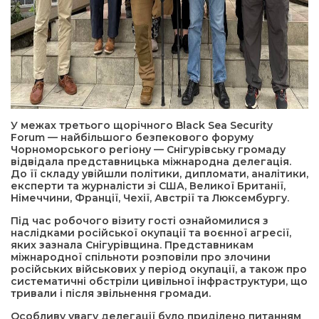
У межах третього щорічного Black Sea Security
Forum — найбільшого безпекового форуму
Чорноморського регіону — Снігурівську громаду
відвідала представницька міжнародна делегація.
До її складу увійшли політики, дипломати, аналітики,
експерти та журналісти зі США, Великої Британії,
Німеччини, Франції, Чехії, Австрії та Люксембургу.
Під час робочого візиту гості ознайомилися з
наслідками російської окупації та воєнної агресії,
яких зазнала Снігурівщина. Представникам
міжнародної спільноти розповіли про злочини
російських військових у період окупації, а також про
систематичні обстріли цивільної інфраструктури, що
тривали і після звільнення громади.
Особливу увагу делегації було приділено питанням