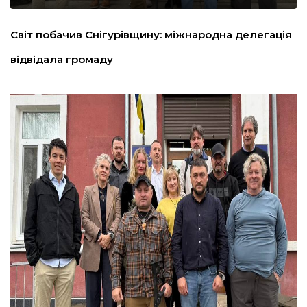
льство
Світ побачив Снігурівщину: міжнародна делегація
відвідала громаду
шення
ційна політика
торінки