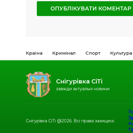
Країна
Кримінал
Спорт
Культура
Снігурівка СіТі
завжди актуальні новини
Г
З
Снігурівка СіТі @2026. Всі права захищені.
К
П