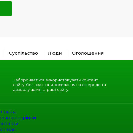
Суспільство
Люди
Оголошення
Забороняється використовувати контент
сайту, без вказання посилання на джерело та
дозволу адміністрації сайту.
оловна
разок сторінки
онтакти
ро нас