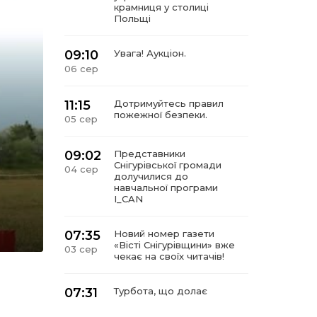
крамниця у столиці
Польщі
09:10
Увага! Аукціон.
06 сер
11:15
Дотримуйтесь правил
пожежної безпеки.
05 сер
09:02
Представники
Снігурівської громади
04 сер
долучилися до
навчальної програми
I_CAN
07:35
Новий номер газети
«Вісті Снігурівщини» вже
03 сер
чекає на своїх читачів!
07:31
Турбота, що долає
відстані: Снігурівська
03 сер
громада поповнила