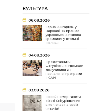
автопарк соціальних
послуг
КУЛЬТУРА
07:27
Удар по крамниці: на
06.08.2026
Снігурівщині російський
03 сер
дрон поранив двох
Гарна книгарня» у
мирних жителів
Варшаві: як працює
українська книжкова
крамниця у столиці
Польщі
19:03
Їхнє слово вагоме, бо
перевірене власним
02 сер
життям
04.08.2026
Представники
18:18
Оголошення Про початок
Снігурівської громади
формування нового
02 сер
долучилися до
складу Ради з питань
навчальної програми
внутрішньо переміщених
I_CAN
осіб при Снігурівській
міській раді
03.08.2026
11:13
Неповнолітні за кермом:
Новий номер газети
у Снігурівській громаді
01 сер
«Вісті Снігурівщини»
провели профілактичний
вже чекає на своїх
рейд
читачів!