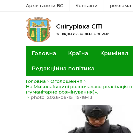
Архів газети ВС
Контакти
реклама
Снігурівка СіТі
завжди актуальні новини
Головна
Країна
Кримінал
Редакційна політика
Головна
Оголошення
На Миколаївщині розпочалася реалізація п
(гуманітарне розмінування)».
photo_2026-06-15_15-18-13