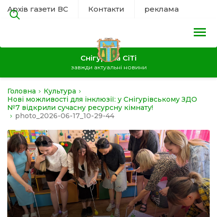
Архів газети ВС
Контакти
реклама
Снігурівка СіТі
завжди актуальні новини
Головна
Культура
на
Нові можливості для інклюзії: у Снігурівському ЗДО
№7 відкрили сучасну ресурсну кімнату!
photo_2026-06-17_10-29-44
а
нал
ура