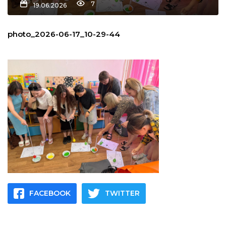
7
19.06.2026
льство
photo_2026-06-17_10-29-44
шення
ційна політика
торінки
FACEBOOK
TWITTER