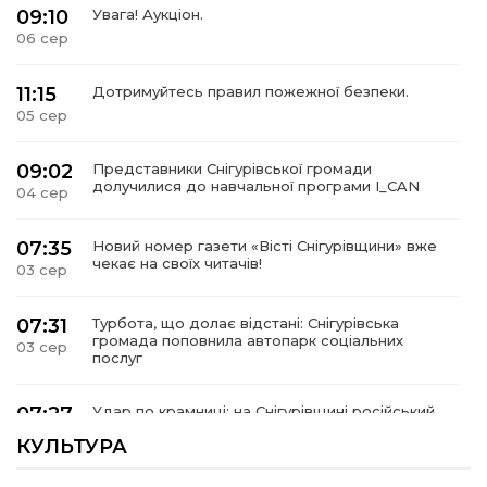
09:10
Увага! Аукціон.
06 сер
11:15
Дотримуйтесь правил пожежної безпеки.
05 сер
09:02
Представники Снігурівської громади
долучилися до навчальної програми I_CAN
04 сер
07:35
Новий номер газети «Вісті Снігурівщини» вже
чекає на своїх читачів!
03 сер
07:31
Турбота, що долає відстані: Снігурівська
громада поповнила автопарк соціальних
03 сер
послуг
07:27
Удар по крамниці: на Снігурівщині російський
дрон поранив двох мирних жителів
03 сер
КУЛЬТУРА