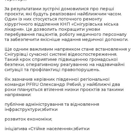
За результатами зустрічі домовилися про перші
проєкти, які будуть реалізовані найближчим часом.
Один із них стосується поточного ремонту
хірургічного відділення КНП «Снігурівська міська
лікарня». Це дозволить покращити умови
перебування пацієнтів, роботу медичного персоналу
та забезпечити якісніше надання медичної допомоги.
Ще одним важливим напрямком стане встановлення у
Снігурівці сучасної системі відеоспостереження.
Такий крок сприятиме підвищенню громадської
безпеки, оперативному реагуванню на надзвичайні
ситуації та профілактиці правопорушень.
Як зазначив керівник південної регіональної
команди PFRU Олександр Рябий, у найближчі два
роки планується втілення низки проєктів за такими
напрямами:
публічне адміністрування та відновлення
інфраструктури;збитки
розвиток економіки;
ініціатива «Стійке населення»;збитки