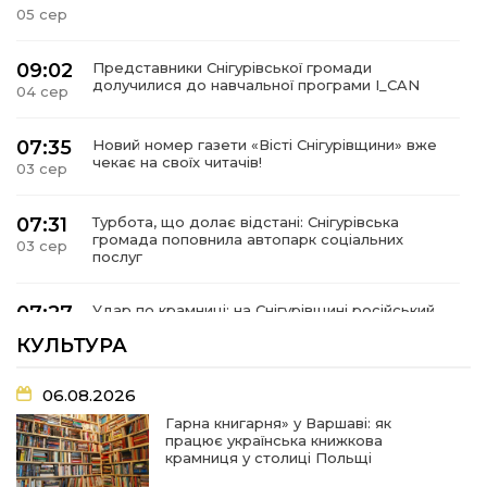
05 сер
09:02
Представники Снігурівської громади
долучилися до навчальної програми I_CAN
04 сер
07:35
Новий номер газети «Вісті Снігурівщини» вже
чекає на своїх читачів!
03 сер
07:31
Турбота, що долає відстані: Снігурівська
громада поповнила автопарк соціальних
03 сер
послуг
07:27
Удар по крамниці: на Снігурівщині російський
дрон поранив двох мирних жителів
03 сер
КУЛЬТУРА
19:03
Їхнє слово вагоме, бо перевірене власним
06.08.2026
життям
02 сер
Гарна книгарня» у Варшаві: як
працює українська книжкова
крамниця у столиці Польщі
18:18
Оголошення Про початок формування нового
складу Ради з питань внутрішньо