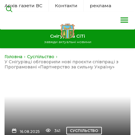
Архів газети ВС
Контакти
реклама
Снігурівка СіТі
завжди актуальні новини
Головна
Суспільство
на
У Снігурівці обговорили нові проєкти співпраці з
Програмовані «Партнерство за сильну Україну»
а
нал
ура
341
СУСПІЛЬСТВО
16.08.2025