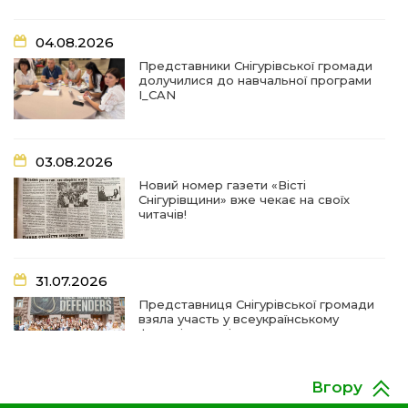
02 сер
переміщених осіб при Снігурівській міській
раді
04.08.2026
Представники Снігурівської громади
11:13
Неповнолітні за кермом: у Снігурівській
долучилися до навчальної програми
громаді провели профілактичний рейд
01 сер
I_CAN
18:08
Представниця Снігурівської громади взяла
участь у всеукраїнському форумі молодіжних
31 лип
03.08.2026
рад
Новий номер газети «Вісті
Снігурівщини» вже чекає на своїх
18:44
Участь у міжрегіональному форумі «Стан та
читачів!
перспективи реалізації ветеранської політики»
30 лип
10:54
28 липня — День пам’яті Захисників і
31.07.2026
Захисниць України, учасників добровольчих
28 лип
формувань та цивільних осіб, які були
Представниця Снігурівської громади
страчені, закатовані або загинули у полоні
взяла участь у всеукраїнському
форумі молодіжних рад
07:43
Снігурівчани провели в останню путь
захисника Олександра Радченка
28 лип
Вгору
24.07.2026