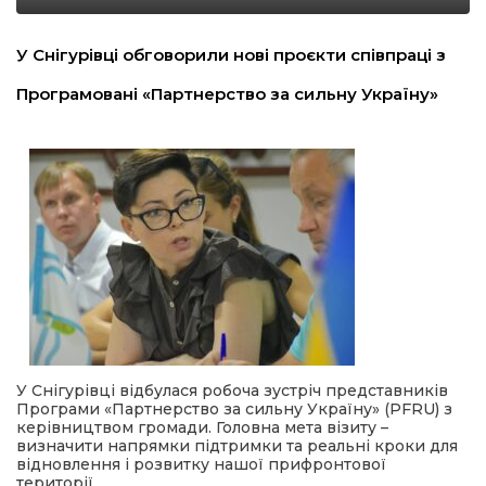
льство
У Снігурівці обговорили нові проєкти співпраці з
Програмовані «Партнерство за сильну Україну»
шення
ційна політика
торінки
У Снігурівці відбулася робоча зустріч представників
Програми «Партнерство за сильну Україну» (PFRU) з
керівництвом громади. Головна мета візиту –
визначити напрямки підтримки та реальні кроки для
відновлення і розвитку нашої прифронтової
території.