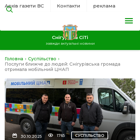
Архів газети ВС
Контакти
реклама
Снігурівка СіТі
завжди актуальні новини
Головна
Суспільство
на
Послуги ближче до людей: Снігурівська громада
отримала мобільний ЦНАП
а
нал
ура
1765
СУСПІЛЬСТВО
30.10.2025