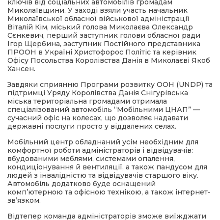
ключів від соціальних автомобілів громадам
Миколаївщини. У заході взяли участь начальник
Миколаївської обласної військової адміністрації
Віталій Кім, міський голова Миколаєва Олександр
Сєнкевич, перший заступник голови обласної ради
Ігор Щербина, заступник Постійного представника
ПРООН в Україні Христофорос Політіс та керівник
Офісу Посольства Королівства Данія в Миколаєві Якоб
Хансен.
Завдяки сприянню Програми розвитку ООН (UNDP) та
підтримці Уряду Королівства Данія Снігурівська
міська територіальна громадами отримала
спеціалізований автомобіль “Мобільними ЦНАП” —
сучасний офіс на колесах, що дозволяє надавати
державні послуги просто у віддалених селах.
Мобільний центр обладнаний усім необхідним для
комфортної роботи адміністраторів і відвідувачів:
вбудованими меблями, системами опалення,
кондиціонування й вентиляції, а також пандусом для
людей з інвалідністю та відвідувачів старшого віку.
Автомобіль додатково буде оснащений
комп’ютерною та офісною технікою, а також інтернет-
зв’язком.
Відтепер команда адміністраторів зможе виїжджати