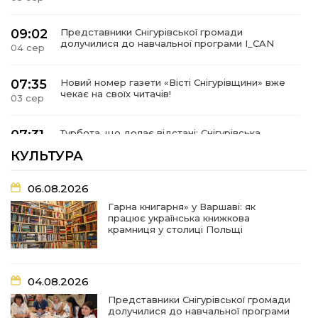
09:02
Представники Снігурівської громади
долучилися до навчальної програми I_CAN
04 сер
07:35
Новий номер газети «Вісті Снігурівщини» вже
чекає на своїх читачів!
03 сер
07:31
Турбота, що долає відстані: Снігурівська
громада поповнила автопарк соціальних
03 сер
КУЛЬТУРА
послуг
06.08.2026
07:27
Удар по крамниці: на Снігурівщині російський
дрон поранив двох мирних жителів
03 сер
Гарна книгарня» у Варшаві: як
працює українська книжкова
крамниця у столиці Польщі
19:03
Їхнє слово вагоме, бо перевірене власним
життям
02 сер
04.08.2026
18:18
Оголошення Про початок формування нового
Представники Снігурівської громади
складу Ради з питань внутрішньо
02 сер
долучилися до навчальної програми
переміщених осіб при Снігурівській міській