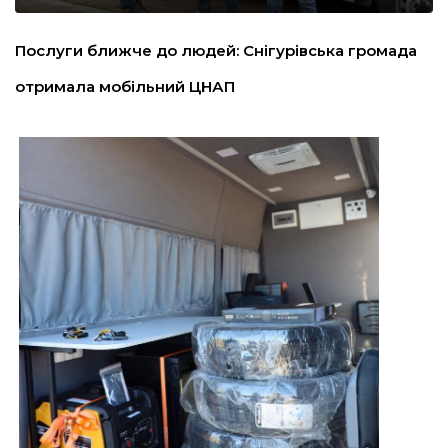
льство
Послуги ближче до людей: Снігурівська громада
отримала мобільний ЦНАП
шення
ційна політика
торінки