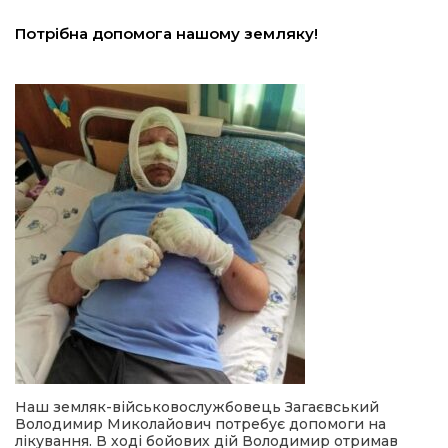
льство
Потрібна допомога нашому земляку!
шення
ційна політика
торінки
Наш земляк-військовослужбовець Загаєвський
Володимир Миколайович потребує допомоги на
лікування. В ході бойових дій Володимир отримав