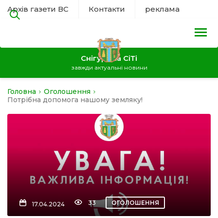
Архів газети ВС
Контакти
реклама
Снігурівка СіТі
завжди актуальні новини
Головна
Оголошення
на
Потрібна допомога нашому земляку!
а
нал
ура
33
ОГОЛОШЕННЯ
17.04.2024