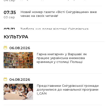
04 сер
07:35
Новий номер газети «Вісті Снігурівщини» вже
чекає на своїх читачів!
03 сер
07:31
Турбота, що долає відстані: Снігурівська
громада поповнила автопарк соціальних
03 сер
КУЛЬТУРА
послуг
06.08.2026
07:27
Удар по крамниці: на Снігурівщині російський
дрон поранив двох мирних жителів
03 сер
Гарна книгарня» у Варшаві: як
працює українська книжкова
крамниця у столиці Польщі
19:03
Їхнє слово вагоме, бо перевірене власним
життям
02 сер
04.08.2026
18:18
Оголошення Про початок формування нового
Представники Снігурівської громади
складу Ради з питань внутрішньо
02 сер
долучилися до навчальної програми
переміщених осіб при Снігурівській міській
I_CAN
раді
11:13
Неповнолітні за кермом: у Снігурівській