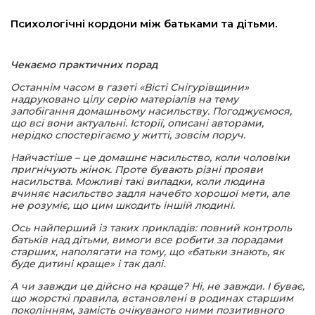
льство
Психологічні кордони між батьками та дітьми.
Чекаємо практичних порад
шення
Останнім часом в газеті «Вісті Снігурівщини»
надруковано цілу серію матеріалів на тему
запобігання домашньому насильству. Погоджуємося,
ційна політика
що всі вони актуальні. Історії, описані авторами,
нерідко
спостерігаємо у житті, зовсім поруч.
Найчастіше – це домашнє насильство, коли чоловіки
торінки
пригнічують жінок. Проте бувають різні прояви
насильства. Можливі такі випадки, коли
людина
вчиняє насильство задля начебто хорошої мети, але
не розуміє, що цим шкодить іншій людині.
Ось найперший із таких прикладів: повний контроль
батьків над дітьми, вимоги все робити за порадами
старших, наполягати на тому, що «батьки знають, як
буде дитині краще» і так далі.
А чи завжди це дійсно на краще? Ні, не завжди. І буває,
що жорсткі правила, встановлені в родинах старшим
поколінням, замість очікуваного ними позитивного