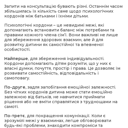
Запити на консультацію бувають різні. Останнім часом
збільшилась їх кількість саме щодо психологічних
кордонів між батьками і їхніми дітьми.
Психологічні кордони – це невидимі межі, які
допомагають встановити баланс між потребами та
правами кожного члена сім’ї. Вони важливі не лише
для збереження здорових взаємин, але й для
розвитку дитини як самостійної та впевненої
особистості.
Найперше
, для збереження індивідуальності.
Кордони допомагають дітям розуміти, що у них є
власні думки, почуття, простір і права. Це дозволяє їм
розвивати самостійність, відповідальність і
самоповагу.
По-друге,
задля запобігання емоційної залежності.
Без чітких кордонів дитина може стати емоційно
залежною від батьків, не навчитися приймати
рішення або не вміти справлятися з труднощами на
самоті.
По-третє
, для покращення комунікації. Коли є
зрозумілі межі у взаєминах, легше обговорювати
будь-які проблеми, знаходити компроміси та