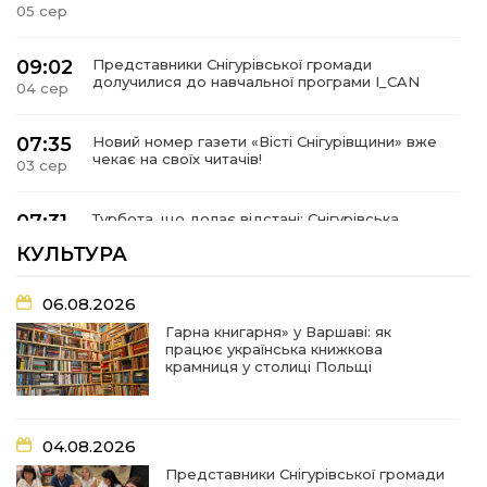
05 сер
09:02
Представники Снігурівської громади
долучилися до навчальної програми I_CAN
04 сер
07:35
Новий номер газети «Вісті Снігурівщини» вже
чекає на своїх читачів!
03 сер
07:31
Турбота, що долає відстані: Снігурівська
громада поповнила автопарк соціальних
03 сер
КУЛЬТУРА
послуг
06.08.2026
07:27
Удар по крамниці: на Снігурівщині російський
дрон поранив двох мирних жителів
03 сер
Гарна книгарня» у Варшаві: як
працює українська книжкова
крамниця у столиці Польщі
19:03
Їхнє слово вагоме, бо перевірене власним
життям
02 сер
04.08.2026
18:18
Оголошення Про початок формування нового
Представники Снігурівської громади
складу Ради з питань внутрішньо
02 сер