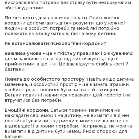
висловлювати потреби без страху бути незрозумілим
або засудженим.
По-четверте,
для розвитку поваги. Психологічні
кордони допомагають дітям розуміти, що у кожної
людини є особисті потреби та межі, які потрібно
поважати як з боку батьків, так і з боку дитини.
Як встановлювати психологічні кордони?
Важлива умова
–
це чіткість у правилах і очікуваннях:
дітям важливо знати, що від них очікують, і що є
прийнятним, а що – ні. Це дає відчуття стабільності й
безпеки.
Повага до особистого простору.
Навіть якщо дитина
маленька, її особистий простір – це кімната, іграшки,
особисті речі – повинні бути визнані й захищені.
Батьки повинні навчитися поважати цей простір і не
втручатися без потреби.
Емоційні кордони.
Батьки повинні навчитися не
накладати свої емоції на дитину, не вимагати від неї
постійної уваги чи підтримки в моменти, коли це не
відповідає її віковим потребам. Наприклад, не можна
вимагати від дитини бути «емоційною опорою» для
батьків.