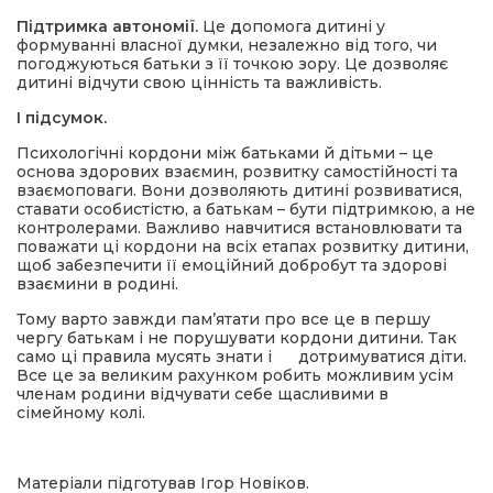
Підтримка автономії.
Це
д
опомога дитині у
формуванні власної думки, незалежно від того, чи
погоджуються батьки з її точкою зору. Це дозволяє
дитині відчути свою цінність та важливість.
І підсумок.
Психологічні кордони між батьками й дітьми – це
основа здорових взаємин, розвитку самостійності та
взаємоповаги. Вони дозволяють дитині розвиватися,
ставати особистістю, а батькам – бути підтримкою, а не
контролерами. Важливо навчитися встановлювати та
поважати ці кордони на всіх етапах розвитку дитини,
щоб забезпечити її емоційний добробут та здорові
взаємини в родині.
Тому варто завжди пам’ятати про все це в першу
чергу батькам і не порушувати кордони дитини. Так
само ці правила мусять знати і дотримуватися діти.
Все це за великим рахунком робить можливим усім
членам родини відчувати себе щасливими в
сімейному колі.
Матеріали підготував Ігор Новіков.