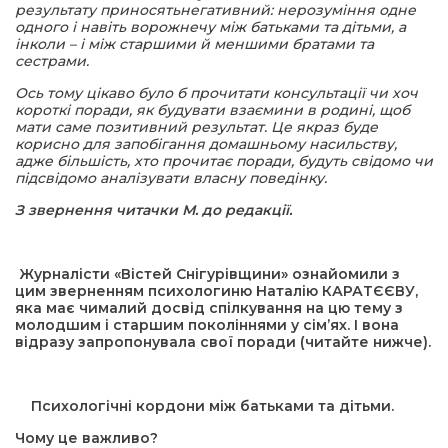
результату
приносять
негативний: нерозуміння одне
одного і навіть ворожнечу між батьками
та
дітьми, а
інколи – і між старшими
й
меншими братами
та
сестрами.
Ось тому цікаво було б прочитати консультації чи хоч
короткі поради, як будувати взаємини в родині, щоб
мати саме позитивний результат. Це якраз буде
корисно для запобігання домашньому насильству,
адже більшість, хто прочитає поради, будуть свідомо чи
підсвідомо аналізувати власну поведінку.
З
звернення читачки М. до редакції.
Журналісти «Вістей Снігурівщини» ознайомили з
цим зверненням психологиню Наталію КАРАТЄЄВУ,
яка має чималий досвід спілкування на цю тему з
молодшим і старшим поколіннями у сім’ях. І вона
відразу запропонувала свої поради (читайте нижче).
Психологічні кордони між батьками та дітьми.
Чому це важливо?