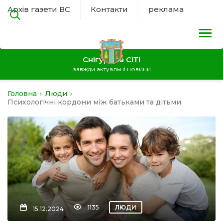
Архів газети ВС
Контакти
реклама
Снігурівка СіТі
завжди актуальні новини
Головна
Люди
на
Психологічні кордони між батьками та дітьми.
а
нал
ура
1135
ЛЮДИ
15.12.2024