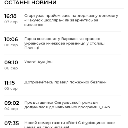
ОСТАННІ НОВИНИ
16:18
Стартував прийом заяв на державну допомогу
«Пакунок школяра»: як звернутись за
07 сер
виплатою
10:06
Гарна книгарня» у Варшаві: як працює
українська книжкова крамниця у столиці
06 сер
Польщі
09:10
Увага! Аукціон.
06 сер
11:15
Дотримуйтесь правил пожежної безпеки.
05 сер
09:02
Представники Снігурівської громади
долучилися до навчальної програми I_CAN
04 сер
07:35
Новий номер газети «Вісті Снігурівщини» вже
чекає на своїх читачів!