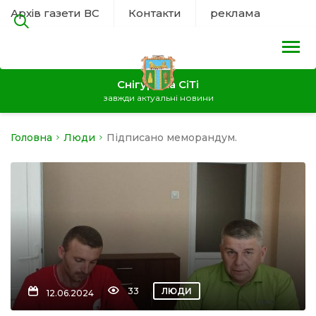
Архів газети ВС
Контакти
реклама
Снігурівка СіТі
завжди актуальні новини
Головна
Люди
Підписано меморандум.
на
а
нал
ура
33
ЛЮДИ
12.06.2024