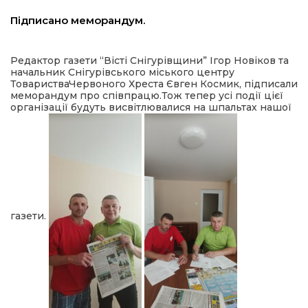
льство
Підписано меморандум.
Редактор газети “Вісті Снігурівщини” Ігор Новіков та
начальник Снігурівського міського центру
шення
ТоваристваЧервоного Хреста Євген Космик, підписали
меморандум про співпрацю.Тож тепер усі події цієї
організації будуть висвітлювалися на шпальтах нашої
ційна політика
торінки
газети.