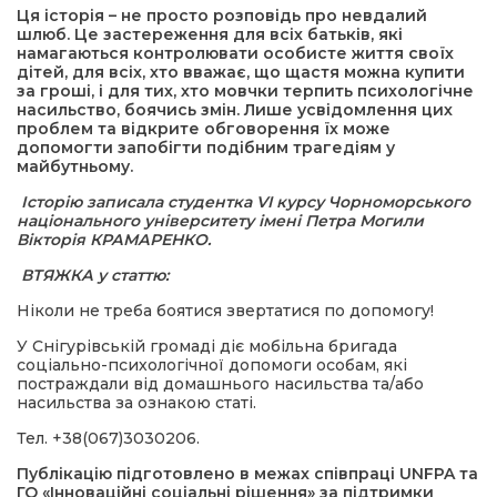
Ця історія – не просто розповідь про невдалий
шлюб. Це застереження для всіх батьків, які
намагаються контролювати особисте життя своїх
дітей, для всіх, хто вважає, що щастя можна купити
за гроші, і для тих, хто мовчки терпить психологічне
насильство, боячись змін. Лише усвідомлення цих
проблем та відкрите обговорення їх може
допомогти запобігти подібним трагедіям у
майбутньому.
Історію записала студентка VI курсу Чорноморського
національного університету імені Петра Могили
Вікторія КРАМАРЕНКО.
ВТЯЖКА у статтю:
Ніколи не треба боятися звертатися по допомогу!
У Снігурівській громаді діє мобільна бригада
соціально-психологічної допомоги особам, які
постраждали від домашнього насильства та/або
насильства за ознакою статі.
Тел. +38(067)3030206.
Публікацію підготовлено в межах співпраці UNFPA та
ГО «Інноваційні соціальні рішення» за підтримки