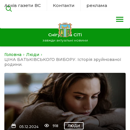
Архів газети ВС
Контакти
реклама
Снігурівка СіТі
завжди актуальні новини
Головна
Люди
на
ЦІНА БАТЬКІВСЬКОГО ВИБОРУ. Історія зруйнованої
родини.
а
нал
ура
918
ЛЮДИ
05.12.2024