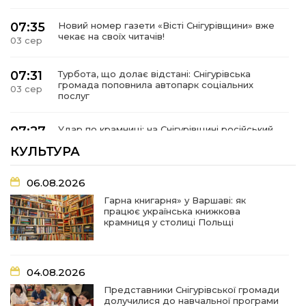
07:35
Новий номер газети «Вісті Снігурівщини» вже
чекає на своїх читачів!
03 сер
07:31
Турбота, що долає відстані: Снігурівська
громада поповнила автопарк соціальних
03 сер
послуг
07:27
Удар по крамниці: на Снігурівщині російський
дрон поранив двох мирних жителів
03 сер
КУЛЬТУРА
19:03
Їхнє слово вагоме, бо перевірене власним
06.08.2026
життям
02 сер
Гарна книгарня» у Варшаві: як
працює українська книжкова
крамниця у столиці Польщі
18:18
Оголошення Про початок формування нового
складу Ради з питань внутрішньо
02 сер
переміщених осіб при Снігурівській міській
раді
04.08.2026
Представники Снігурівської громади
11:13
Неповнолітні за кермом: у Снігурівській
долучилися до навчальної програми
громаді провели профілактичний рейд