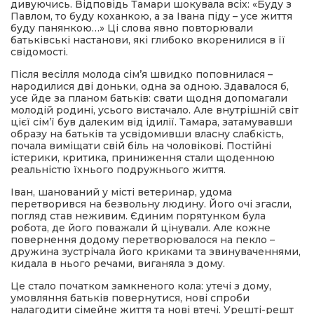
дивуючись. Відповідь Тамари шокувала всіх: «Буду з
Павлом, то буду коханкою, а за Івана піду – усе життя
буду панянкою…» Ці слова явно повторювали
батьківські настанови, які глибоко вкоренилися в її
свідомості.
Після весілля молода сім’я швидко поповнилася –
народилися дві доньки, одна за одною. Здавалося б,
усе йде за планом батьків: свати щодня допомагали
молодій родині, усього вистачало. Але внутрішній світ
цієї сім’ї був далеким від ідилії. Тамара, затамувавши
образу на батьків та усвідомивши власну слабкість,
почала виміщати свій біль на чоловікові. Постійні
істерики, критика, приниження стали щоденною
реальністю їхнього подружнього життя.
Іван, шанований у місті ветеринар, удома
перетворився на безвольну людину. Його очі згасли,
погляд став неживим. Єдиним порятунком була
робота, де його поважали й цінували. Але кожне
повернення додому перетворювалося на пекло –
дружина зустрічала його криками та звинуваченнями,
кидала в нього речами, виганяла з дому.
Це стало початком замкненого кола: утечі з дому,
умовляння батьків повернутися, нові спроби
налагодити сімейне життя та нові втечі. Урешті-решт