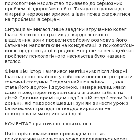
психологічне насильство призвело до серйозних
проблем зі здоров’ям в обох: Тамара потрапила до
лікарні з нервовим зривом, а Іван почав скаржитися
на проблеми із серцем.
Ситуація змінилася лише завдяки втручанню колег
Івана. Коли він потрапив до кардіологічного
відділення, вони провели серйозну розмову з його
батьками, наполягаючи на консультації з психолог/ом-
инею щодо ситуації в родині. Уперше за весь цей час
проблему психологічного насильства було названо
вголос.
Фінал цієї історії виявився невтішним: після лікарні
Іван нарешті знайшов у собі сили повністю розірвати
токсичні стосунки. Згодом знайшов жінку , яка
стала його другом і дружиною. Тамара залишилася
самотньою, перекинувши свою агресію та біль на
дітей. Єдиним промінцем надії в цій історії стали їхні
доньки, які подорослішавши, зуміли винести урок з
батьківської трагедії та твердо вирішили не
повторювати материнської долі.
КОМЕНТАР практичного психолога:
Ця історія є класичним прикладом того, як
психологічне насильство може передаватися через