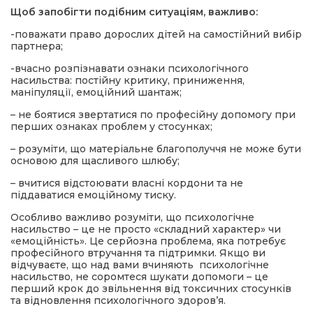
Щоб запобігти подібним ситуаціям, важливо:
-поважати право дорослих дітей на самостійний вибір
партнера;
-вчасно розпізнавати ознаки психологічного
насильства: постійну критику, приниження,
маніпуляції, емоційний шантаж;
– не боятися звертатися по професійну допомогу при
перших ознаках проблем у стосунках;
– розуміти, що матеріальне благополуччя не може бути
основою для щасливого шлюбу;
– вчитися відстоювати власні кордони та не
піддаватися емоційному тиску.
Особливо важливо розуміти, що психологічне
насильство – це не просто «складний характер» чи
«емоційність». Це серйозна проблема, яка потребує
професійного втручання та підтримки. Якщо ви
відчуваєте, що над вами вчиняють психологічне
насильство, не соромтеся шукати допомоги – це
перший крок до звільнення від токсичних стосунків
та відновлення психологічного здоров’я.