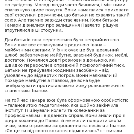
по сусідству. Молоді люди часто бачилися, і між ними
спалахнуло щире почуття. Вони намагалися приховати
свої стосунки, розуміючи, що батьки не схвалять такий
союз. Але таємне завжди стає явним. Коли батьки
Тамари дізналися про залицяння Павла,то рішуче
втрутилися в ці стосунки..
Для батьків така перспектива була неприйнятною.
Вони вже все спланували з родиною Івана –
майбутніми сватами. У їхніх очах це був ідеальний
шлюб: забезпечене майбутнє, власний будинок, меблі,
достаток. Почалися довгі розмови з донькою, які
швидко переросли в справжній психологічний тиск.
Батьки не гребували жодними засобами – від
умовлянь до відвертих погроз. Вони малювали їй
похмуре майбутнє з Павлом, де вона буде
жебракувати протиставляючи йому розкішне життя
«панянки»з Іваном.
На той час Тамара вже була сформованою особистістю
– талановитою педагогинею, яка щойно закінчила
інститут. Її цінували колеги та колежанки за
професіоналізм і відданість справі. Вони знали про її
щире кохання до Павла й не могли повірити своїм
очам, коли отримали запрошення на весілля з Іваном.
«Як це ти від свого кохання відмовилась?» – питали