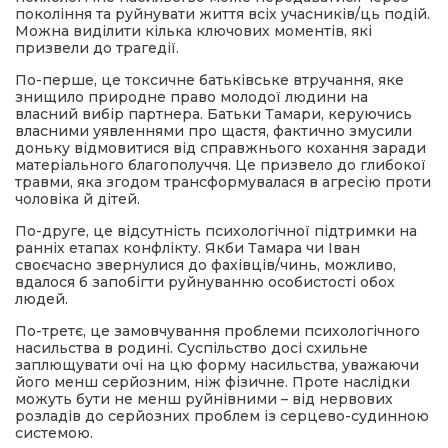
покоління та руйнувати життя всіх учасників/ць подій.
Можна виділити кілька ключових моментів, які
призвели до трагедії.
По-перше, це токсичне батьківське втручання, яке
знищило природне право молодої людини на
власний вибір партнера. Батьки Тамари, керуючись
власними уявленнями про щастя, фактично змусили
доньку відмовитися від справжнього кохання заради
матеріального благополуччя. Це призвело до глибокої
травми, яка згодом трансформувалася в агресію проти
чоловіка й дітей.
По-друге, це відсутність психологічної підтримки на
ранніх етапах конфлікту. Якби Тамара чи Іван
своєчасно звернулися до фахівців/чинь, можливо,
вдалося б запобігти руйнуванню особистості обох
людей.
По-третє, це замовчування проблеми психологічного
насильства в родині. Суспільство досі схильне
заплющувати очі на цю форму насильства, уважаючи
його менш серйозним, ніж фізичне. Проте наслідки
можуть бути не менш руйнівними – від нервових
розладів до серйозних проблем із серцево-судинною
системою.