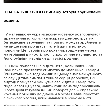
льство
ЦІНА БАТЬКІВСЬКОГО ВИБОРУ. Історія зруйнованої
родини.
шення
У маленькому українському містечку розгорнулася
драматична історія, яка яскраво демонструє, як
ційна політика
батьківське втручання та примус можуть зруйнувати
не лише мрії про щастя, але й життя кількох
поколінь. Це історія про кохання, зраджене через
матеріальні цінності, про психологічне насильство та
торінки
його руйнівні наслідки для всієї родини.
ІСТОРІЯ почалася ще в дитинстві, коли маленький
Іван почав проявляти симпатію до маленької Тамари.
Їхні батьки вже тоді бачили в цьому знак майбутнього
союзу. Дитяча симпатія тішила серця дорослих, які
відтоді планували майбутнє своїх дітей. Тамарі теж
подобалася ця увага, навіть коли вона подорослішала.
Проте доля готувала інший поворот долі – справжнє
кохання прийшло до дівчини в особі Павла, простого
сільського хлопця, який навчався в їхньому місті.
Життя звело їх випадково – Павло винаймав квартиру