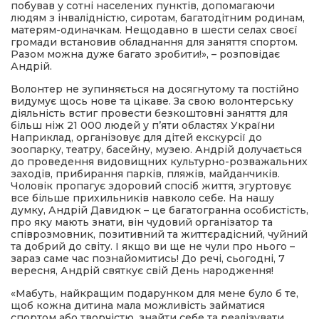
побував у сотні населених пунктів, допомагаючи
людям з інвалідністю, сиротам, багатодітним родинам,
матерям-одиначкам. Нещодавно в шести селах своєї
громади встановив обладнання для заняття спортом.
Разом можна дуже багато зробити!», – розповідає
Андрій.
Волонтер не зупиняється на досягнутому та постійно
видумує щось нове та цікаве. За свою волонтерську
діяльність встиг провести безкоштовні заняття для
більш ніж 21 000 людей у п’яти областях України
Наприклад, організовує для дітей екскурсії до
зоопарку, театру, басейну, музею. Андрій долучається
до проведення видовищних культурно-розважальних
заходів, прибирання парків, пляжів, майданчиків.
Чоловік пропагує здоровий спосіб життя, згуртовує
все більше прихильників навколо себе. На нашу
думку, Андрій Давидюк – це багатогранна особистість,
про яку мають знати, він чудовий організатор та
співрозмовник, позитивний та життєрадісний, чуйний
та добрий до світу. І якщо ви ще не чули про нього –
зараз саме час познайомитись! До речі, сьогодні, 7
вересня, Андрій святкує свій День народження!
«Мабуть, найкращим подарунком для мене було б те,
щоб кожна дитина мала можливість займатися
спортом або творчістю, знайти себе та реалізувати