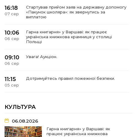
16:18
Стартував прийом заяв на державну допомогу
«Пакунок школяра»: як звернутись за
07 сер
виплатою
10:06
Гарна книгарня» у Варшаві: як працює
українська книжкова крамниця у столиці
06 сер
Польщі
09:10
Увага! Аукціон.
06 сер
11:15
Дотримуйтесь правил пожежної безпеки.
05 сер
09:02
Представники Снігурівської громади
долучилися до навчальної програми I_CAN
КУЛЬТУРА
04 сер
06.08.2026
07:35
Новий номер газети «Вісті Снігурівщини» вже
чекає на своїх читачів!
03 сер
Гарна книгарня» у Варшаві: як
працює українська книжкова