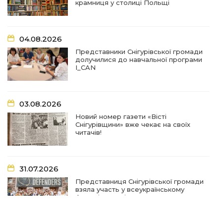
крамниця у столиці Польщі
07:31
Турбота, що долає відстані: Снігурівська
громада поповнила автопарк соціальних
03 сер
послуг
04.08.2026
07:27
Удар по крамниці: на Снігурівщині російський
Представники Снігурівської громади
дрон поранив двох мирних жителів
долучилися до навчальної програми
03 сер
I_CAN
19:03
Їхнє слово вагоме, бо перевірене власним
життям
02 сер
03.08.2026
Новий номер газети «Вісті
18:18
Оголошення Про початок формування нового
Снігурівщини» вже чекає на своїх
складу Ради з питань внутрішньо
02 сер
читачів!
переміщених осіб при Снігурівській міській
раді
31.07.2026
11:13
Неповнолітні за кермом: у Снігурівській
громаді провели профілактичний рейд
01 сер
Представниця Снігурівської громади
взяла участь у всеукраїнському
форумі молодіжних рад
18:08
Представниця Снігурівської громади взяла
участь у всеукраїнському форумі молодіжних
31 лип
рад