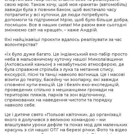
свою мрію. Також хочу, щоб моя «ракета» (автомобіль)
завжди була з повним баком, щоб вистачало часу
потрапити у всі куточки, де люди потребують
допомоги та підтримки! Мрію, щоб було більше добра,
посмішок. Все в наших силах! Ми разом вже сьогодні
змінюємо світ на краще!», – каже Андрій.
Які найцікавіші проєкти вдалось реалізувати за час
волонтерства?
«Їх було дуже багато. Це індіанський еко-табір просто
неба в мальовничому куточку нашої Миколаївщини
(Актовський каньон) з незабутньою атмосферою, де
була справжня стрільба з лука та метання спису,
екскурсії, пісні та танці навколо вогнища. Це і масові
візити до театру, басейну чи зоопарку, які завжди
сповнені купи емоцій. Це і безліч еко-експедицій,
проведених спільно з мешканцями громади на
територіях пляжів, парків та зон відпочинку,
спрямованих на наведення чистоти та порядку
навколо себе.
Це і дитяче свято «Польові квіточки», до організації
якого я долучився з великою командою – ми
влаштували уроки дефіле та показ мод для маленьких
красунь з сіл нашої ОТГ на березі річки. Фото та відео