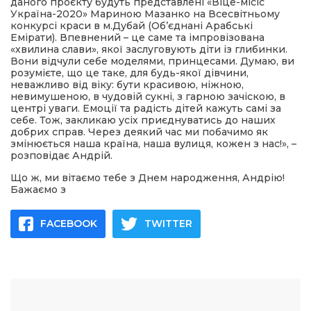
даного проєкту будуть представлені «Віце-місіс
Україна-2020» Мариною Мазанко на Всесвітньому
конкурсі краси в м.Дубай (Об’єднані Арабські
Емірати). Впевнений – це саме та імпровізована
«хвилина слави», якої заслуговують діти із глибинки.
Вони відчули себе моделями, принцесами. Думаю, ви
розумієте, що це таке, для будь-якої дівчини,
неважливо від віку: бути красивою, ніжною,
невимушеною, в чудовій сукні, з гарною зачіскою, в
центрі уваги. Емоції та радість дітей кажуть самі за
себе. Тож, закликаю усіх приєднуватись до наших
добрих справ. Через деякий час ми побачимо як
змінюється наша країна, наша вулиця, кожен з нас!», –
розповідає Андрій.
Що ж, ми вітаємо тебе з Днем народження, Андрію!
Бажаємо з
FACEBOOK
TWITTER