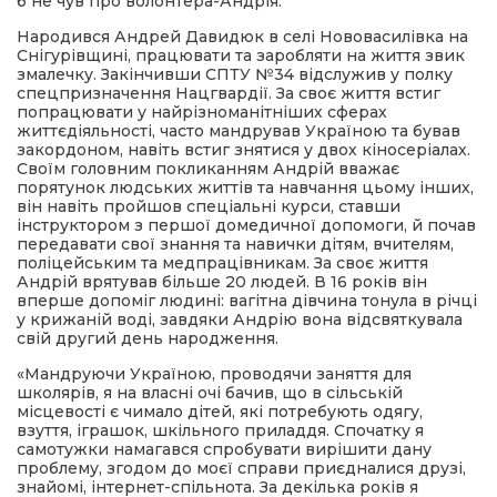
б не чув про волонтера-Андрія.
Народився Андрей Давидюк в селі Нововасилівка на
Снігурівщині, працювати та заробляти на життя звик
змалечку. Закінчивши СПТУ №34 відслужив у полку
спецпризначення Нацгвардії. За своє життя встиг
попрацювати у найрізноманітніших сферах
життєдіяльності, часто мандрував Україною та бував
закордоном, навіть встиг знятися у двох кіносеріалах.
Своїм головним покликанням Андрій вважає
порятунок людських життів та навчання цьому інших,
він навіть пройшов спеціальні курси, ставши
інструктором з першої домедичної допомоги, й почав
передавати свої знання та навички дітям, вчителям,
поліцейським та медпрацівникам. За своє життя
Андрій врятував більше 20 людей. В 16 років він
вперше допоміг людині: вагітна дівчина тонула в річці
у крижаній воді, завдяки Андрію вона відсвяткувала
свій другий день народження.
«Мандруючи Україною, проводячи заняття для
школярів, я на власні очі бачив, що в сільській
місцевості є чимало дітей, які потребують одягу,
взуття, іграшок, шкільного приладдя. Спочатку я
самотужки намагався спробувати вирішити дану
проблему, згодом до моєї справи приєдналися друзі,
знайомі, інтернет-спільнота. За декілька років я