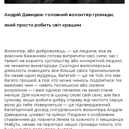
льство
Андрій Давидюк: головний волонтер громади,
який просто робить світ кращим
шення
ційна політика
Волонтер, або доброволець, — це людина, яка за
власним бажанням готова витратити свої сили, час і
талант на користь суспільству або конкретній людині,
не чекаючи винагороди. Сьогодні волонтерська
торінки
діяльність знаходить все більше своїх прихильників.
Як казав один мудрець, багатий — це не той, хто має
багато грошей, а той, хто може чимось поділитися. Не
важливо чим — навіть посмішкою або словом
розуміння — і вже однією печаллю на землі стане
менше. Для кожного в цьому слові свій сенс, але без
сумніву, якщо робити добру справу від чистого серця,
воно до тебе повернеться — це підтверджений
багаторічний досвід снігурівського волонтера Андрія
Давидюка, цікавої та чуйної Людини з особливим
ставленням до планети Земля та кожного її мешканця.
Мабуть, немає на території нашої громади нікого, хто