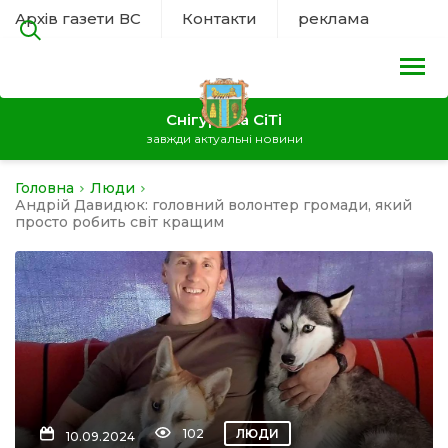
Архів газети ВС
Контакти
реклама
Снігурівка СіТі
завжди актуальні новини
Головна
Люди
на
Андрій Давидюк: головний волонтер громади, який
просто робить світ кращим
а
нал
ура
102
ЛЮДИ
10.09.2024