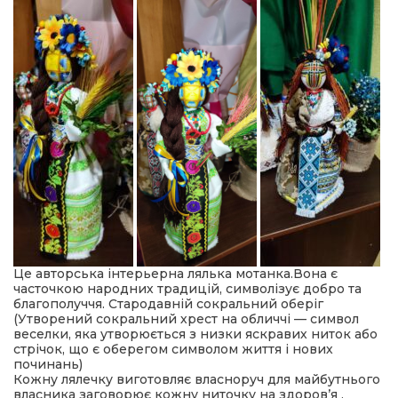
Це авторська інтерьерна лялька мотанка.Вона є
часточкою народних традицій, символізує добро та
благополуччя. Стародавній сокральний оберіг
(Утворений сокральний хрест на обличчі — символ
веселки, яка утворюється з низки яскравих ниток або
стрічок, що є оберегом символом життя і нових
починань)
Кожну лялечку виготовляє власноруч для майбутнього
власника заговорює кожну ниточку на здоров’я ,