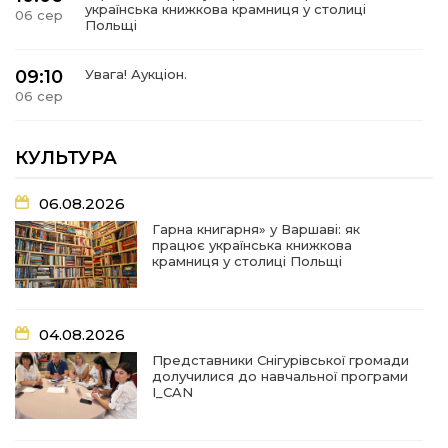
українська книжкова крамниця у столиці
06 сер
Польщі
09:10
Увага! Аукціон.
06 сер
11:15
Дотримуйтесь правил пожежної безпеки.
КУЛЬТУРА
05 сер
06.08.2026
09:02
Представники Снігурівської громади
Гарна книгарня» у Варшаві: як
долучилися до навчальної програми I_CAN
04 сер
працює українська книжкова
крамниця у столиці Польщі
07:35
Новий номер газети «Вісті Снігурівщини» вже
чекає на своїх читачів!
03 сер
04.08.2026
07:31
Турбота, що долає відстані: Снігурівська
Представники Снігурівської громади
громада поповнила автопарк соціальних
долучилися до навчальної програми
03 сер
послуг
I_CAN
07:27
Удар по крамниці: на Снігурівщині російський