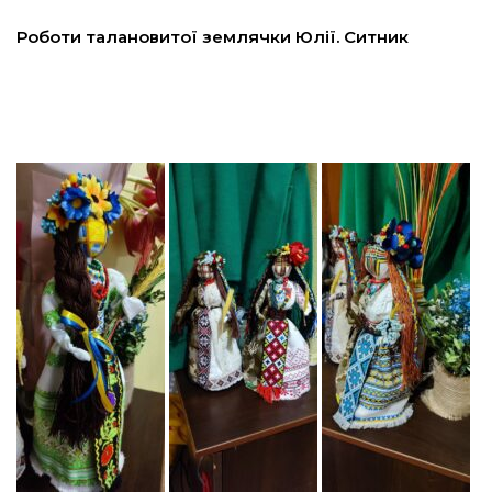
льство
Роботи талановитої землячки Юлії. Ситник
шення
ційна політика
торінки