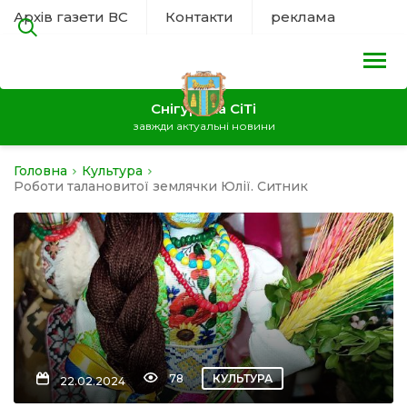
Архів газети ВС
Контакти
реклама
Снігурівка СіТі
завжди актуальні новини
Головна
Культура
на
Роботи талановитої землячки Юлії. Ситник
а
нал
ура
78
КУЛЬТУРА
22.02.2024