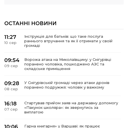
ОСТАННІ НОВИНИ
11:27
Інструкція для батьків: що таке послуга
раннього втручання та як її отримати у своїй
10 сер
громаді
09:54
Ворожа атака на Миколаївщину: у Снігурівці
поранено чоловіка, пошкоджено АЗС та
09 сер
складське приміщення
09:28
У Снігурівській громаді через атаки дронів
поранено подружжя: чоловік у важкому
08 сер
16:18
Стартував прийом заяв на державну допомогу
«Пакунок школяра»: як звернутись за
07 сер
виплатою
10:06
Гарна книгарня» у Варшаві: як працює