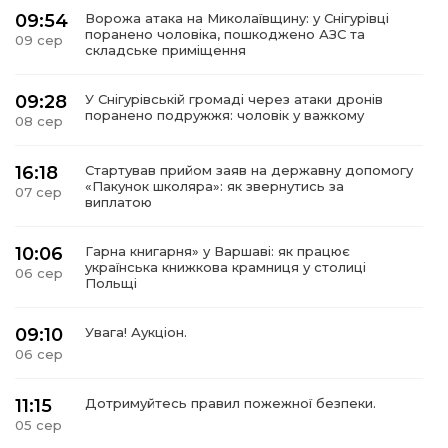
09:54
Ворожа атака на Миколаївщину: у Снігурівці
поранено чоловіка, пошкоджено АЗС та
09 сер
складське приміщення
09:28
У Снігурівській громаді через атаки дронів
поранено подружжя: чоловік у важкому
08 сер
16:18
Стартував прийом заяв на державну допомогу
«Пакунок школяра»: як звернутись за
07 сер
виплатою
10:06
Гарна книгарня» у Варшаві: як працює
українська книжкова крамниця у столиці
06 сер
Польщі
09:10
Увага! Аукціон.
06 сер
11:15
Дотримуйтесь правил пожежної безпеки.
05 сер