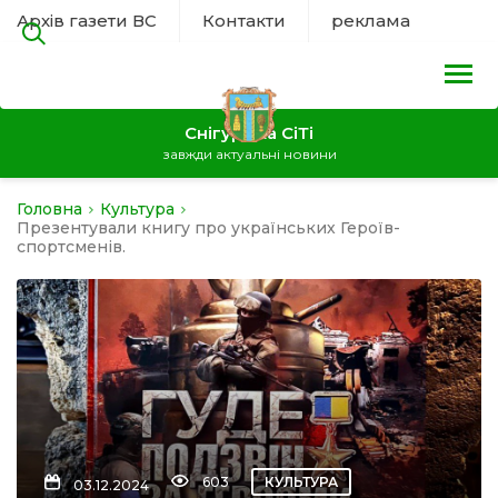
Архів газети ВС
Контакти
реклама
Снігурівка СіТі
завжди актуальні новини
Головна
Культура
на
Презентували книгу про українських Героїв-
спортсменів.
а
нал
ура
603
КУЛЬТУРА
03.12.2024