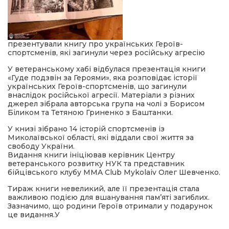
презентували книгу про українських Героїв-
спортсменів, які загинули через російську агресію
У ветеранському хабі відбулася презентація книги
«Гуде подзвін за Героями», яка розповідає історії
українських Героїв-спортсменів, що загинули
внаслідок російської агресії. Матеріали з різних
джерел зібрала авторська група на чолі з Борисом
Біликом та Тетяною Гриненко з Баштанки.
У книзі зібрано 14 історій спортсменів із
Миколаївської області, які віддали свої життя за
свободу України.
Видання книги ініціював керівник Центру
ветеранського розвитку НУК та представник
бійцівського клубу MMA Club Mykolaiv Олег Шевченко.
Тираж книги невеликий, але її презентація стала
важливою подією для вшанування пам’яті загиблих.
Зазначимо, що родини Героїв отримали у подарунок
це видання.У