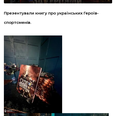
льство
Презентували книгу про українських Героїв-
спортсменів.
шення
ційна політика
торінки