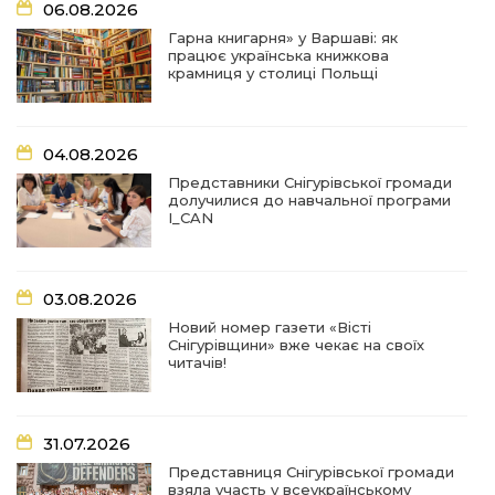
06.08.2026
07:27
Удар по крамниці: на Снігурівщині російський
дрон поранив двох мирних жителів
03 сер
Гарна книгарня» у Варшаві: як
працює українська книжкова
крамниця у столиці Польщі
19:03
Їхнє слово вагоме, бо перевірене власним
життям
02 сер
04.08.2026
18:18
Оголошення Про початок формування нового
Представники Снігурівської громади
складу Ради з питань внутрішньо
02 сер
долучилися до навчальної програми
переміщених осіб при Снігурівській міській
I_CAN
раді
11:13
Неповнолітні за кермом: у Снігурівській
громаді провели профілактичний рейд
03.08.2026
01 сер
Новий номер газети «Вісті
Снігурівщини» вже чекає на своїх
18:08
Представниця Снігурівської громади взяла
читачів!
участь у всеукраїнському форумі молодіжних
31 лип
рад
31.07.2026
18:44
Участь у міжрегіональному форумі «Стан та
перспективи реалізації ветеранської політики»
30 лип
Представниця Снігурівської громади
взяла участь у всеукраїнському