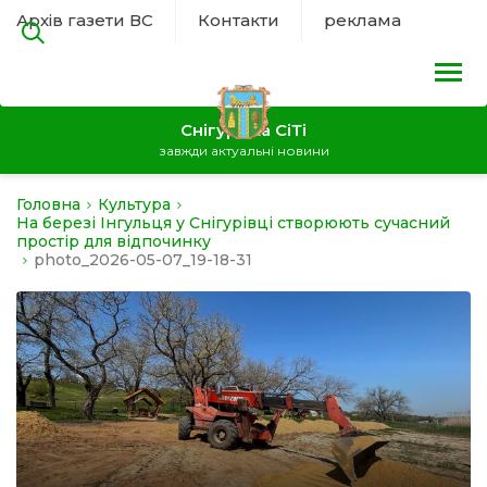
Архів газети ВС
Контакти
реклама
Снігурівка СіТі
завжди актуальні новини
Головна
Культура
на
На березі Інгульця у Снігурівці створюють сучасний
простір для відпочинку
photo_2026-05-07_19-18-31
а
нал
ура