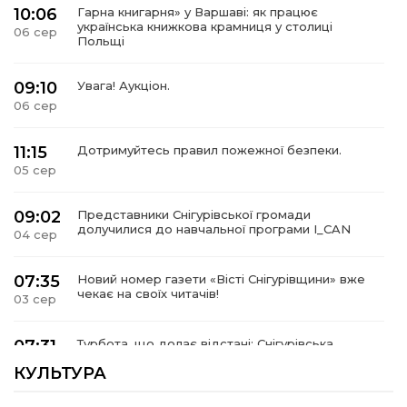
10:06
Гарна книгарня» у Варшаві: як працює
українська книжкова крамниця у столиці
06 сер
Польщі
09:10
Увага! Аукціон.
06 сер
11:15
Дотримуйтесь правил пожежної безпеки.
05 сер
09:02
Представники Снігурівської громади
долучилися до навчальної програми I_CAN
04 сер
07:35
Новий номер газети «Вісті Снігурівщини» вже
чекає на своїх читачів!
03 сер
07:31
Турбота, що долає відстані: Снігурівська
громада поповнила автопарк соціальних
03 сер
КУЛЬТУРА
послуг