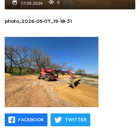
5
07.05.2026
льство
photo_2026-05-07_19-18-31
шення
ційна політика
торінки
FACEBOOK
TWITTER