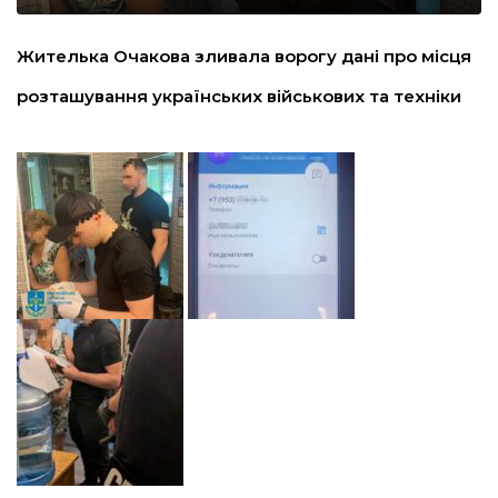
льство
Жителька Очакова зливала ворогу дані про місця
розташування українських військових та техніки
шення
ційна політика
торінки