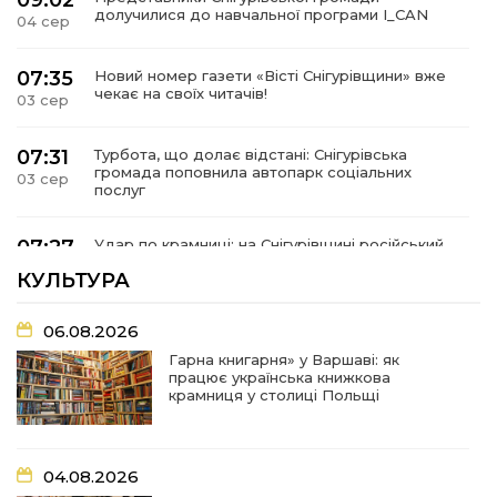
09:02
долучилися до навчальної програми I_CAN
04 сер
07:35
Новий номер газети «Вісті Снігурівщини» вже
чекає на своїх читачів!
03 сер
07:31
Турбота, що долає відстані: Снігурівська
громада поповнила автопарк соціальних
03 сер
послуг
07:27
Удар по крамниці: на Снігурівщині російський
дрон поранив двох мирних жителів
03 сер
КУЛЬТУРА
19:03
Їхнє слово вагоме, бо перевірене власним
06.08.2026
життям
02 сер
Гарна книгарня» у Варшаві: як
працює українська книжкова
крамниця у столиці Польщі
18:18
Оголошення Про початок формування нового
складу Ради з питань внутрішньо
02 сер
переміщених осіб при Снігурівській міській
раді
04.08.2026