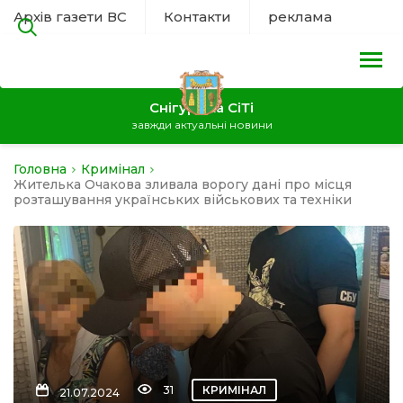
Архів газети ВС
Контакти
реклама
Снігурівка СіТі
завжди актуальні новини
Головна
Кримінал
на
Жителька Очакова зливала ворогу дані про місця
розташування українських військових та техніки
а
нал
ура
31
КРИМІНАЛ
21.07.2024