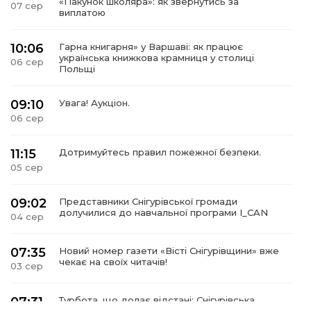
«Пакунок школяра»: як звернутись за
07 сер
виплатою
10:06
Гарна книгарня» у Варшаві: як працює
українська книжкова крамниця у столиці
06 сер
Польщі
09:10
Увага! Аукціон.
06 сер
11:15
Дотримуйтесь правил пожежної безпеки.
05 сер
09:02
Представники Снігурівської громади
долучилися до навчальної програми I_CAN
04 сер
07:35
Новий номер газети «Вісті Снігурівщини» вже
чекає на своїх читачів!
03 сер
07:31
Турбота, що долає відстані: Снігурівська