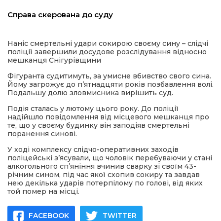
льство
Справа скерована до суду
Наніс смертельні удари сокирою своєму сину – слідчі
поліції завершили досудове розслідування відносно
шення
мешканця Снігурівщини
Фігуранта судитимуть, за умисне вбивство свого сина.
Йому загрожує до пʼятнадцяти років позбавлення волі.
ційна політика
Подальшу долю зловмисника вирішить суд.
Подія сталась у лютому цього року. До поліції
торінки
надійшло повідомлення від місцевого мешканця про
те, що у своєму будинку він заподіяв смертельні
поранення синові.
У ході комплексу слідчо-оперативних заходів
поліцейські зʼясували, що чоловік перебуваючи у стані
алкогольного сп’яніння вчинив сварку зі своїм 43-
річним сином, під час якої схопив сокиру та завдав
нею декілька ударів потерпілому по голові, від яких
той помер на місці.
FACEBOOK
TWITTER