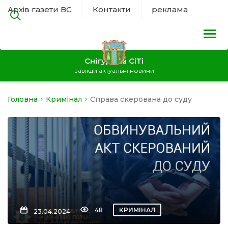
Архів газети ВС
Контакти
реклама
Снігурівка СіТі
завжди актуальні новини
Головна
Кримінал
Справа скерована до суду
на
а
нал
ура
48
КРИМІНАЛ
23.04.2024