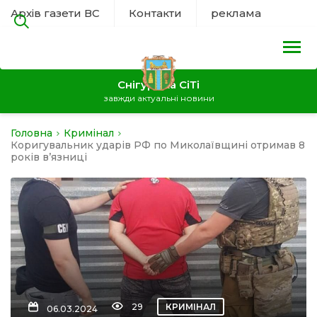
Архів газети ВС
Контакти
реклама
Снігурівка СіТі
завжди актуальні новини
Головна
Кримінал
на
Коригувальник ударів РФ по Миколаївщині отримав 8
років в’язниці
а
нал
ура
29
КРИМІНАЛ
06.03.2024