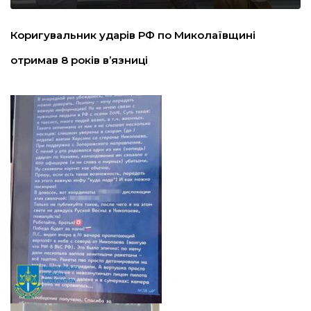
льство
Коригувальник ударів РФ по Миколаївщині
отримав 8 років в’язниці
шення
ційна політика
торінки