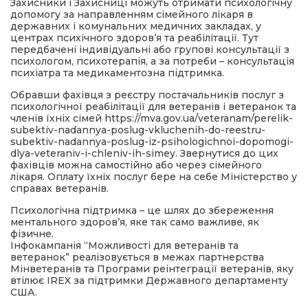
Захисники і Захисниці можуть отримати психологічну
допомогу за направленням сімейного лікаря в
державних і комунальних медичних закладах, у
центрах психічного здоров’я та реабілітації. Тут
передбачені індивідуальні або групові консультації з
психологом, психотерапія, а за потреби – консультація
психіатра та медикаментозна підтримка.
Обравши фахівця з реєстру постачальників послуг з
психологічної реабілітації для ветеранів і ветеранок та
членів їхніх сімей https://mva.gov.ua/veteranam/perelik-
subektiv-nadannya-poslug-vkluchenih-do-reestru-
subektiv-nadannya-poslug-iz-psihologichnoi-dopomogi-
dlya-veteraniv-i-chleniv-ih-simey. Звернутися до цих
фахівців можна самостійно або через сімейного
лікаря. Оплату їхніх послуг бере на себе Міністерство у
справах ветеранів.
Психологічна підтримка – це шлях до збереження
ментального здоров’я, яке так само важливе, як
фізичне.
Інфокампанія “Можливості для ветеранів та
ветеранок” реалізовується в межах партнерства
Мінветеранів та Програми реінтеграції ветеранів, яку
втілює IREX за підтримки Державного департаменту
США.