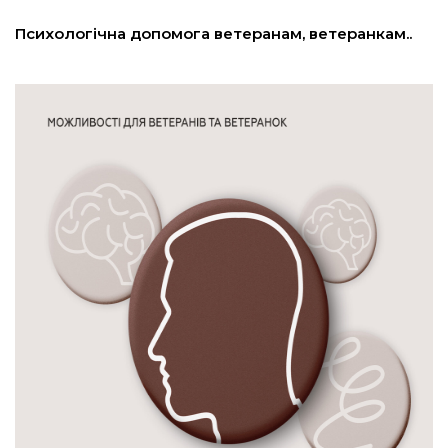
льство
Психологічна допомога ветеранам, ветеранкам..
шення
ційна політика
торінки