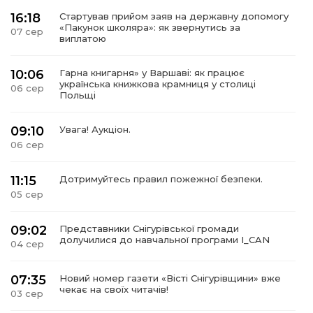
16:18
Стартував прийом заяв на державну допомогу
«Пакунок школяра»: як звернутись за
07 сер
виплатою
10:06
Гарна книгарня» у Варшаві: як працює
українська книжкова крамниця у столиці
06 сер
Польщі
09:10
Увага! Аукціон.
06 сер
11:15
Дотримуйтесь правил пожежної безпеки.
05 сер
09:02
Представники Снігурівської громади
долучилися до навчальної програми I_CAN
04 сер
07:35
Новий номер газети «Вісті Снігурівщини» вже
чекає на своїх читачів!
03 сер