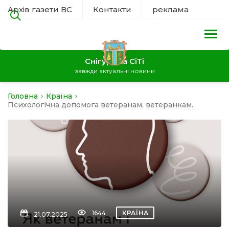
Архів газети ВС
Контакти
реклама
Снігурівка СіТі
завжди актуальні новини
Головна
Країна
на
Психологічна допомога ветеранам, ветеранкам..
а
нал
ура
1644
КРАЇНА
21.07.2025