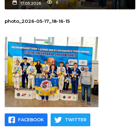
6
17.05.2026
льство
photo_2026-05-17_18-16-15
шення
ційна політика
торінки
FACEBOOK
TWITTER