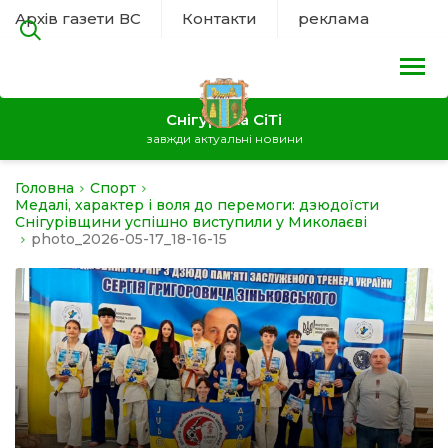
Архів газети ВС
Контакти
реклама
Снігурівка СіТі
завжди актуальні новини
Головна
Спорт
на
Медалі, характер і воля до перемоги: дзюдоїсти
Снігурівщини успішно виступили у Миколаєві
photo_2026-05-17_18-16-15
а
нал
ура