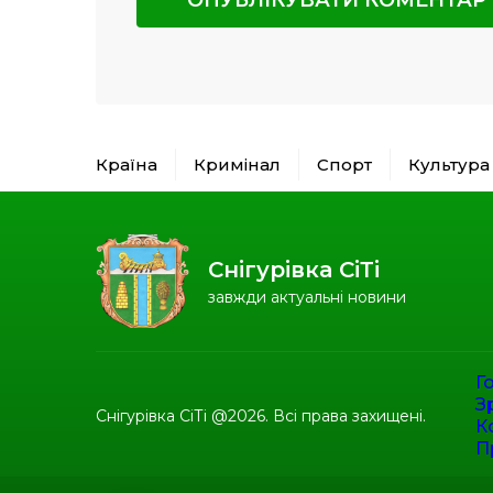
Країна
Кримінал
Спорт
Культура
Снігурівка СіТі
завжди актуальні новини
Г
З
Снігурівка СіТі @2026. Всі права захищені.
К
П