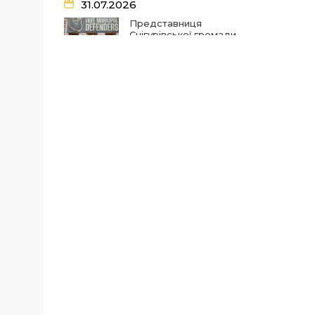
31.07.2026
у Снігурівській громаді
01 сер
провели профілактичний
Представниця
рейд
Снігурівської громади
взяла участь у
всеукраїнському
18:08
Представниця
форумі молодіжних
Снігурівської громади
31 лип
рад
взяла участь у
всеукраїнському форумі
молодіжних рад
24.07.2026
Одне знайомство, що
18:44
Участь у
відкрило нові
міжрегіональному форумі
30 лип
можливості: як
«Стан та перспективи
Миколаївський
реалізації ветеранської
професійний
політики»
машинобудівний ліцей
будує партнерство з
бізнесом
10:54
28 липня — День пам’яті
Захисників і Захисниць
28 лип
України, учасників
23.06.2026
добровольчих
формувань та цивільних
Від бісеру до
осіб, які були страчені,
прадавніх оберегів: у
закатовані або загинули у
Снігурівці оживали
полоні
українські традиції