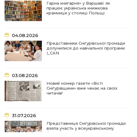
дрон поранив двох мирних жителів
03 сер
Гарна книгарня» у Варшаві: як
працює українська книжкова
крамниця у столиці Польщі
19:03
Їхнє слово вагоме, бо перевірене власним
життям
02 сер
04.08.2026
18:18
Оголошення Про початок формування нового
Представники Снігурівської громади
складу Ради з питань внутрішньо
02 сер
долучилися до навчальної програми
переміщених осіб при Снігурівській міській
I_CAN
раді
11:13
Неповнолітні за кермом: у Снігурівській
громаді провели профілактичний рейд
03.08.2026
01 сер
Новий номер газети «Вісті
Снігурівщини» вже чекає на своїх
18:08
Представниця Снігурівської громади взяла
читачів!
участь у всеукраїнському форумі молодіжних
31 лип
рад
31.07.2026
18:44
Участь у міжрегіональному форумі «Стан та
перспективи реалізації ветеранської політики»
30 лип
Представниця Снігурівської громади
взяла участь у всеукраїнському
форумі молодіжних рад