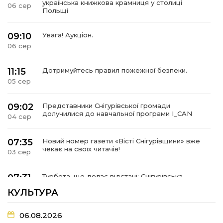
українська книжкова крамниця у столиці
06 сер
Польщі
09:10
Увага! Аукціон.
06 сер
11:15
Дотримуйтесь правил пожежної безпеки.
05 сер
09:02
Представники Снігурівської громади
долучилися до навчальної програми I_CAN
04 сер
07:35
Новий номер газети «Вісті Снігурівщини» вже
чекає на своїх читачів!
03 сер
07:31
Турбота, що долає відстані: Снігурівська
громада поповнила автопарк соціальних
03 сер
КУЛЬТУРА
послуг
06.08.2026
07:27
Удар по крамниці: на Снігурівщині російський