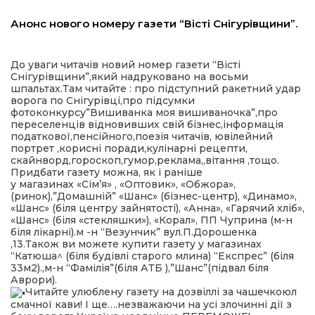
льство
Анонс нового номеру газети “Вісті Снігурівщини”.
До уваги читачів новий номер газети “Вісті
Снігурівщини”,який надруковано на восьми
шення
шпальтах.Там читайте : про підступний ракетний удар
ворога по Снігурівці,про підсумки
фотоконкурсу”Вишиванка моя вишиваночка”,про
ційна політика
переселенців відновивших свій бізнес,інформація
податкової,пенсійного,поезія читачів, ювілейний
портрет ,корисні поради,кулінарні рецепти,
скайнворд,гороскоп,гумор,реклама,,вітання ,тощо.
торінки
Придбати газету можна, як і раніше
у магазинах «Сім’я» , «Оптовик», «Обжора»,
(ринок),”Домашній” «Шанс» (бізнес-центр), «Динамо»,
«Шанс» (біля центру зайнятості), «Анна», «Гарячий хліб»,
«Шанс» (біля «стекляшки»), «Корал», ПП Чуприна (м-н
біля лікарні).м -н “Везунчик” вул.П.Дорошенка
,13.Також ви можете купити газету у магазинах
“Катюша^ (біля будівлі старого млина) “Експрес” (біля
33м2).,м-н “Фамілія”(біля АТБ ),”Шанс”(підвал біля
Аврори).
Читайте улюблену газету на дозвіллі за чашечкоюл
смачної кави! І ще….незважаючи на усі злочинні дії з