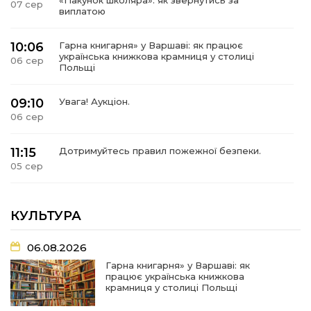
07 сер
виплатою
10:06
Гарна книгарня» у Варшаві: як працює
українська книжкова крамниця у столиці
06 сер
Польщі
09:10
Увага! Аукціон.
06 сер
11:15
Дотримуйтесь правил пожежної безпеки.
05 сер
09:02
Представники Снігурівської громади
долучилися до навчальної програми I_CAN
КУЛЬТУРА
04 сер
06.08.2026
07:35
Новий номер газети «Вісті Снігурівщини» вже
чекає на своїх читачів!
03 сер
Гарна книгарня» у Варшаві: як
працює українська книжкова
крамниця у столиці Польщі
07:31
Турбота, що долає відстані: Снігурівська
громада поповнила автопарк соціальних