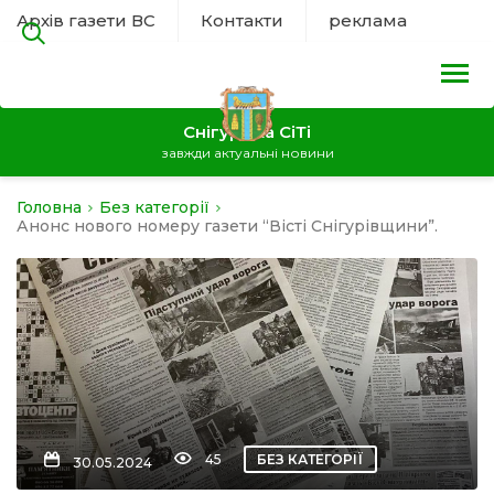
Архів газети ВС
Контакти
реклама
Снігурівка СіТі
завжди актуальні новини
Головна
Без категорії
на
Анонс нового номеру газети “Вісті Снігурівщини”.
а
нал
ура
45
БЕЗ КАТЕГОРІЇ
30.05.2024