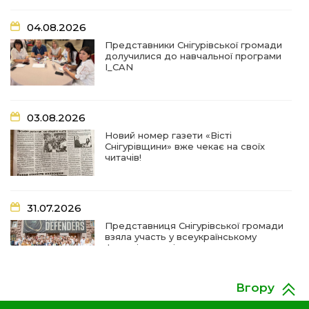
03 сер
послуг
04.08.2026
07:27
Удар по крамниці: на Снігурівщині російський
Представники Снігурівської громади
дрон поранив двох мирних жителів
долучилися до навчальної програми
03 сер
I_CAN
19:03
Їхнє слово вагоме, бо перевірене власним
життям
02 сер
03.08.2026
Новий номер газети «Вісті
18:18
Оголошення Про початок формування нового
Снігурівщини» вже чекає на своїх
складу Ради з питань внутрішньо
02 сер
читачів!
переміщених осіб при Снігурівській міській
раді
31.07.2026
11:13
Неповнолітні за кермом: у Снігурівській
громаді провели профілактичний рейд
01 сер
Представниця Снігурівської громади
взяла участь у всеукраїнському
форумі молодіжних рад
18:08
Представниця Снігурівської громади взяла
участь у всеукраїнському форумі молодіжних
31 лип
рад
Вгору
24.07.2026